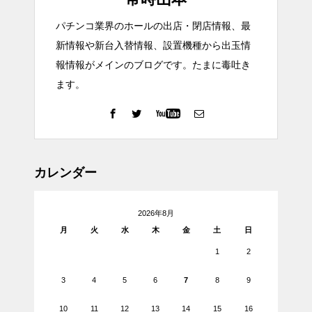
パチンコ業界のホールの出店・閉店情報、最
新情報や新台入替情報、設置機種から出玉情
報情報がメインのブログです。たまに毒吐き
ます。
カレンダー
2026年8月
月
火
水
木
金
土
日
1
2
3
4
5
6
7
8
9
10
11
12
13
14
15
16