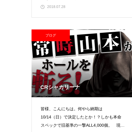
ット ： コ
2018.07.28
ブログ
パンドラ横須賀店様
物件視察
CRシャカリーナ
皆様、こんにちは。何やら納期は
10/14（日）で決定したとか！？しかも本命
スペックで旧基準の一撃ALL4,000個。 現実
物件視察③