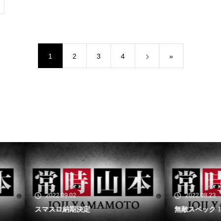
工事中
1
2
3
4
»
工事中
工事中
22.09.02
2022.08.23
スロ納期決定
無敵スペック！？