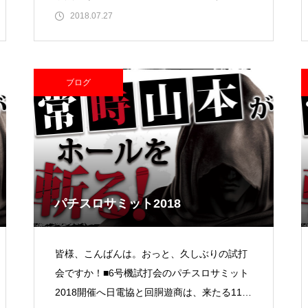
率）があって上がっ
2018.07.27
ブログ
ゴールデンセンター様
物件視察
パチスロサミット2018
皆様、こんばんは。おっと、久しぶりの試打
会ですか！■6号機試打会のパチスロサミット
2018開催へ日電協と回胴遊商は、来たる11月
物件視察②