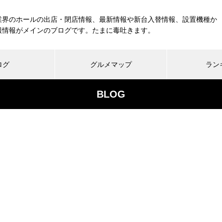
業界のホールの出店・閉店情報、最新情報や新台入替情報、設置機種か
報情報がメインのブログです。たまに毒吐きます。
ログ
グルメマップ
ラン
BLOG
工事中
グランドクローズ
グランドオープン
展示会報告
市場調査
展示会報告
グル
スマスロ納期決定