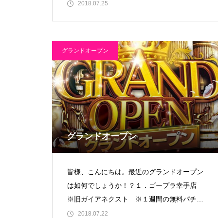
的な数値でおかわり仕様が期
2018.07.25
グランドオープン
物件視察
グランドオープン
新規出店
皆様、こんにちは。最近のグランドオープン
は如何でしょうか！？１．ゴープラ幸手店
※旧ガイアネクスト ※１週間の無料パチン
コで認知度は上がったのかな！？
2018.07.22