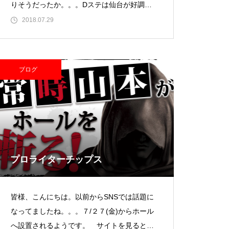
りそうだったか。。。Dステは仙台が好調と
いう話をよく聞
2018.07.29
ガーデン北与野店様
ブログ
ゴールデンセンター様
プロライターチップス
皆様、こんにちは。以前からSNSでは話題に
なってましたね。。。７/２７(金)からホール
ゴールデンセンター様
へ設置されるようです。 サイトを見ると結