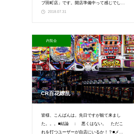
ブ田町店」です。開店準備中って感じでし
た。 機構には登録
2018.07.31
ティアラ蓮田店様
内覧会
ビックディッパー様
CR百花繚乱
皆様、こんばんは。先日ですが観て来まし
た。。。■結論 ： 悪くはない。 ただこ
パンドラ横須賀店様
れを打つユーザーが自店にいるか！？■メリ