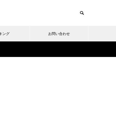
キング
お問い合わせ
リニューアルオープン
内覧会
メ
趣味
無敵スペック！？