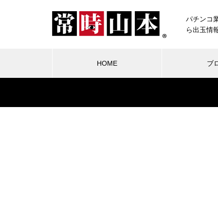
パチンコ
ら出玉情
HOME
ブ
ブログ
常時山本
物件視察
競合店試打
中古価格