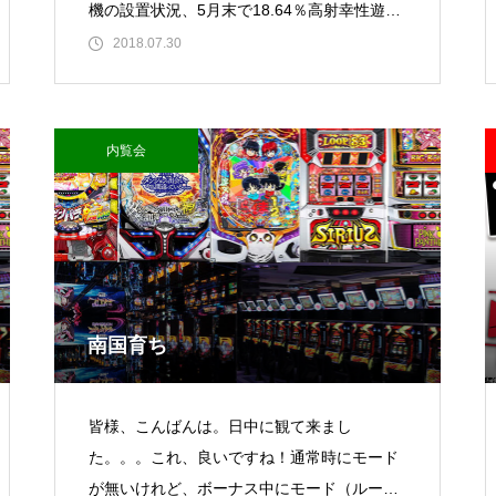
機の設置状況、5月末で18.64％高射幸性遊技
機に区分される回胴式遊技機
2018.07.30
東京イースト様
内覧会
パンドラ横須賀店様
南国育ち
皆様、こんばんは。日中に観て来まし
た。。。これ、良いですね！通常時にモード
大王天王台店様
が無いけれど、ボーナス中にモード（ループ