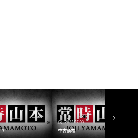
工事中
工事中
工事中
2022.07.03
2022.06.29
中古価格
電気代高騰へ