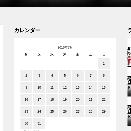
工事中
カレンダー
2018年7月
月
火
水
木
金
土
日
グランドクローズ
1
2
3
4
5
6
7
8
9
10
11
12
13
14
15
16
17
18
19
20
21
22
グランドクローズ
23
24
25
26
27
28
29
30
31