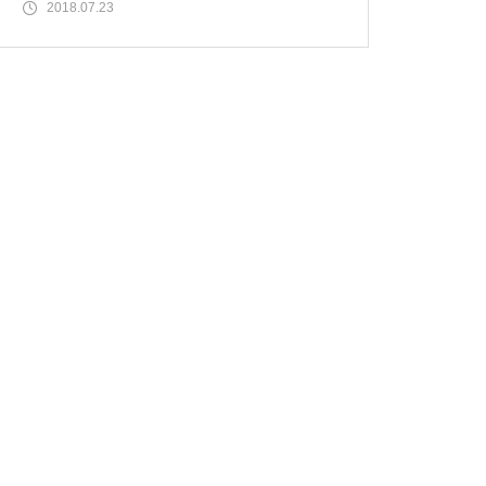
全日遊連の加盟ホール数（営
2018.07.23
物件視察
物件視察