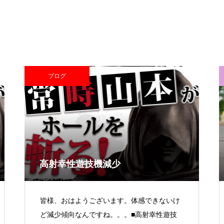
電気代高騰への対策
ブログ
PA新海物語
高射幸性遊技機減少
民事再生申請
皆様、おはようございます。体感できないけ
ど減少傾向なんですね。。。■高射幸性遊技