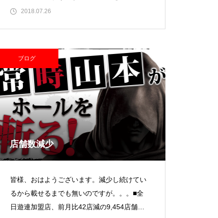
構なホールが購入するみたい
2018.07.26
ブログ
大王天王台店様
物件視察
店舗数減少
皆様、おはようございます。減少し続けてい
るから載せるまでも無いのですが。。。■全
日遊連加盟店、前月比42店減の9,454店舗に
物件視察①