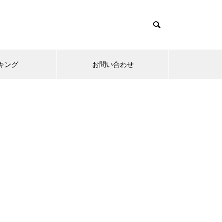
キング
お問い合わせ
リニューアルオープン
内覧会
メ
趣味
無敵スペック！？