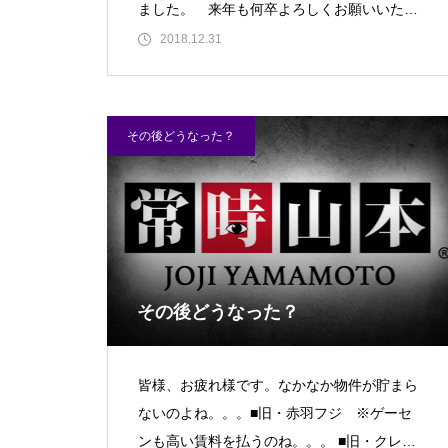
ました。 来年も何卒よろしくお願いいたし
ます m( _ _ ) m■パチンコ実機をオンラ
2018.12.31
ティアラ蓮田店様
その後どうなった？
ビックディッパー様
その後どうなった？
皆様、お疲れ様です。なかなか物件が貯まら
ないのよね。。。■旧・赤羽フジ ※ゲーセ
パンドラ横須賀店様
ンも高い賃料を払うのね。。。 ■旧・クレー