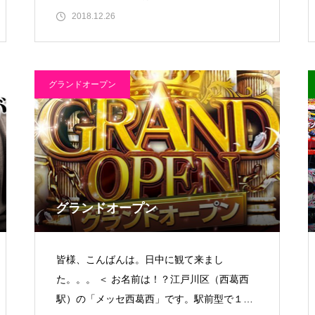
ールディングスが発表した201
2018.12.26
グランドオープン
ゴールデンセンター様
物件視察
グランドオープン
皆様、こんばんは。日中に観て来まし
た。。。 ＜ お名前は！？江戸川区（西葛西
駅）の「メッセ西葛西」です。駅前型で１フ
物件視察②