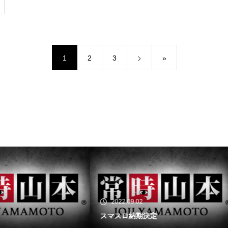
工事中
1
2
3
»
工事中
工事中
22.09.02
2022.08.23
スロ納期決定
無敵スペック！？