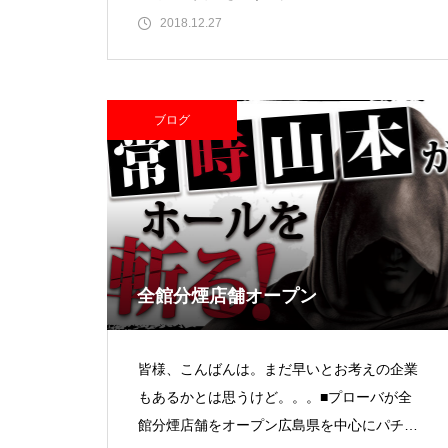
ジー７（西葛西） ※放
2018.12.27
ブログ
パンドラ横須賀店様
物件視察
全館分煙店舗オープン
皆様、こんばんは。まだ早いとお考えの企業
もあるかとは思うけど。。。■プローバが全
館分煙店舗をオープン広島県を中心にパチン
物件視察③