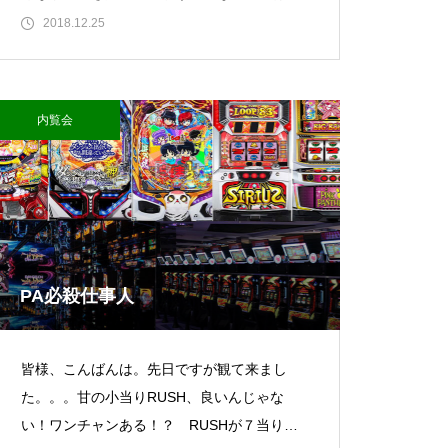
巻の一言。 勉強になりますm(_ _)m来年も
2018.12.25
早
内覧会
大王天王台店様
物件視察
PA必殺仕事人
皆様、こんばんは。先日ですが観て来まし
た。。。甘の小当りRUSH、良いんじゃな
い！ワンチャンある！？ RUSHが７当り
物件視察①