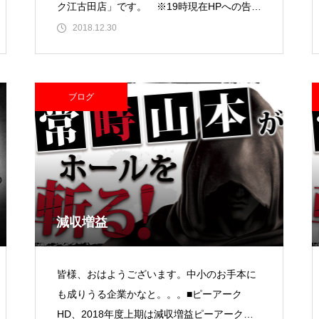
ク江古田店」です。 ※19時現在HPへの告知
無しリニ
2018.12.30
東京イースト様
ブログ
パンドラ横須賀店様
減収増益
皆様、おはようございます。中小のお手本に
も成りうる企業かなと。。。■ピーアーク
大王天王台店様
HD、2018年度上期は減収増益ピーアークホ