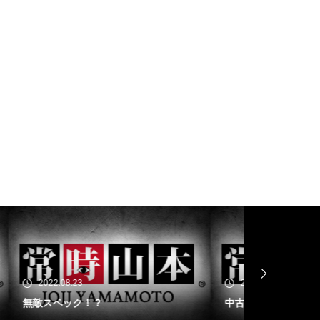
工事中
工事中
工事中
2022.07.03
2022.06.29
中古価格
電気代高騰へ