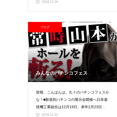
コ事業を展開するプローバホールデ
2018.12.24
ブログ
物件視察
みんなのパチンコフェス
新規出店
皆様、こんばんは。久々のパチンコフェスか
な！■新規則パチンコの展示会開催へ日本遊
技機工業組合は12月19日、来年2月23日
（土）と24日（日）の2日間、
2018.12.21