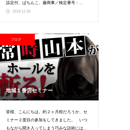
設定付、ぱちんこ、藤商事／検定番号：
8P0927２．Pドラムゴルゴ13sY、ぱ
2018.12.28
ガーデン北与野店様
ブログ
ゴールデンセンター様
地域１番店セミナー
皆様、こんにちは。約２ヶ月程だろうか、セ
ミナー２度目の参加をしてきました。 いつ
ゴールデンセンター様
もながら聞き入ってしまう巧みな話術には圧