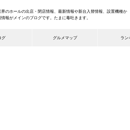
業界のホールの出店・閉店情報、最新情報や新台入替情報、設置機種か
報情報がメインのブログです。たまに毒吐きます。
ログ
グルメマップ
ラン
工事中
グランドクローズ
グランドオープン
展示会報告
市場調査
展示会報告
グル
スマスロ納期決定