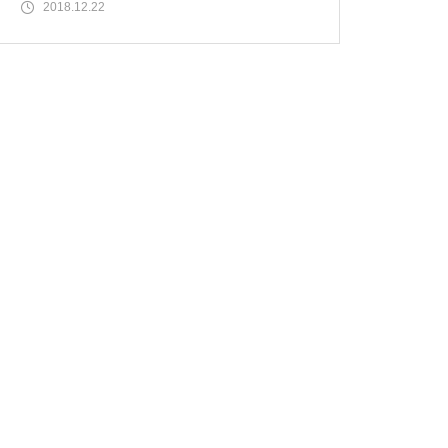
(10R)に付
2018.12.22
物件視察
物件視察