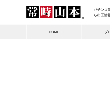
パチンコ
ら出玉情
HOME
ブ
ブログ
常時山本
物件視察
競合店試打
中古価格