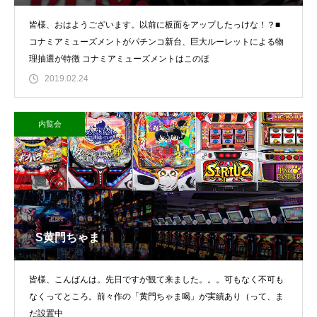
皆様、おはようございます。以前に板面をアップしたっけな！？■
コナミアミューズメントがパチンコ新台、巨大ルーレットによる物
理抽選が特徴 コナミアミューズメントはこのほ
2019.02.24
内覧会
S黄門ちゃま
皆様、こんばんは。先日ですが観て来ました。。。可もなく不可も
なくってところ。前々作の「黄門ちゃま喝」が実績あり（って、ま
だ設置中