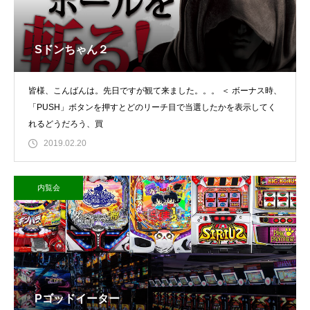
Sドンちゃん２
皆様、こんばんは。先日ですが観て来ました。。。 ＜ ボーナス時、
「PUSH」ボタンを押すとどのリーチ目で当選したかを表示してく
れるどうだろう、買
2019.02.20
内覧会
Pゴッドイーター