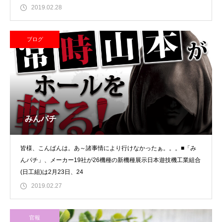
2019.02.28
ブログ
みんパチ
皆様、こんばんは。あ～諸事情により行けなかったぁ。。。■「み
んパチ」、メーカー19社が26機種の新機種展示日本遊技機工業組合
(日工組)は2月23日、24
2019.02.27
官報