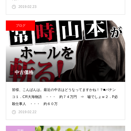
2019.02.23
ブログ
中古価格
皆様、こんばんは。最近の中古はどうなってますかね！？■パチン
コ１．CR大海物語 ・・・ 約７４万円 ⇒ 嘘でしょｗ２．P必
殺仕事人 ・・・ 約６０万
2019.02.22
官報