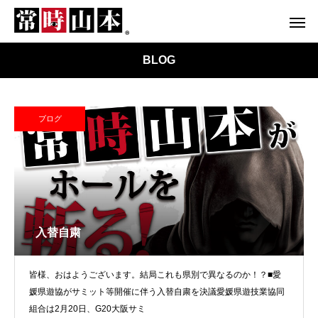
BLOG
ブログ
入替自粛
皆様、おはようございます。結局これも県別で異なるのか！？■愛
媛県遊協がサミット等開催に伴う入替自粛を決議愛媛県遊技業協同
組合は2月20日、G20大阪サミ