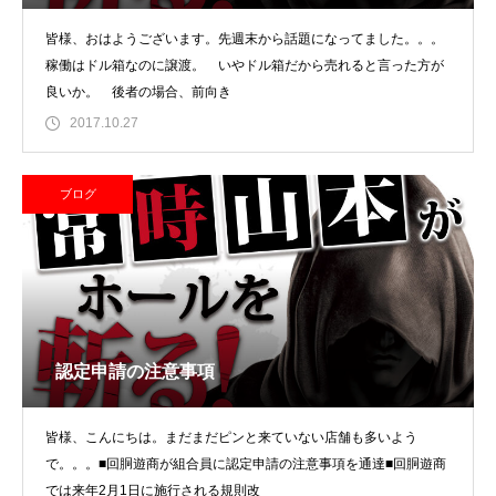
皆様、おはようございます。先週末から話題になってました。。。
稼働はドル箱なのに譲渡。 いやドル箱だから売れると言った方が
良いか。 後者の場合、前向き
2017.10.27
ブログ
認定申請の注意事項
皆様、こんにちは。まだまだピンと来ていない店舗も多いよう
で。。。■回胴遊商が組合員に認定申請の注意事項を通達■回胴遊商
では来年2月1日に施行される規則改