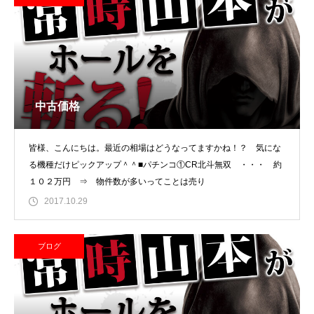
中古価格
皆様、こんにちは。最近の相場はどうなってますかね！？ 気にな
る機種だけピックアップ＾＾■パチンコ①CR北斗無双 ・・・ 約
１０２万円 ⇒ 物件数が多いってことは売り
2017.10.29
ブログ