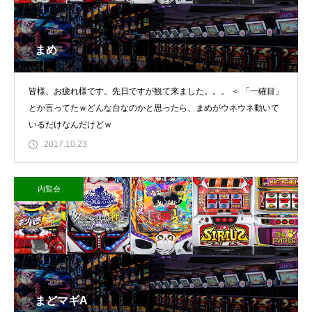
まめ
皆様、お疲れ様です。先日ですが観て来ました。。。 ＜ 「一確目」
とか言ってたｗどんな台なのかと思ったら、まめがウネウネ動いて
いるだけなんだけどｗ
2017.10.23
内覧会
まどマギA