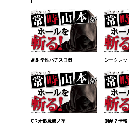
工事中
グランドクローズ
高射幸性パチスロ機
シークレッ
グランドクローズ
CR牙狼魔戒ノ花
倒産？情報