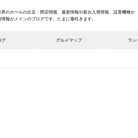
業界のホールの出店・閉店情報、最新情報や新台入替情報、設置機種か
報情報がメインのブログです。たまに毒吐きます。
ログ
グルメマップ
ラン
工事中
グランドクローズ
グランドオープン
展示会報告
市場調査
展示会報告
グル
スマスロ納期決定