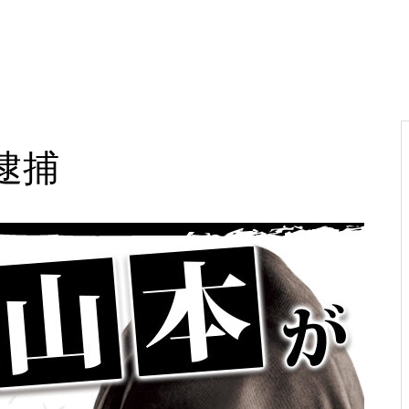
電気代高騰への対策
逮捕
PA新海物語
民事再生申請