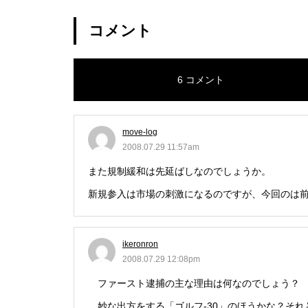
コメント
グランドクローズ
6 コメント
move-log
2008.07.29 11:57am
グランドクローズ
また規制緩和は先延ばしなのでしょうか。
新規参入は市場の刺激になるのですが、今回のは
ikeronron
グランドオープン
2008.07.29 12:08pm
ファースト逮捕の主な理由は何なのでしょう？
妙な出方をする「ゴルフ‐30」のほうかな？それ