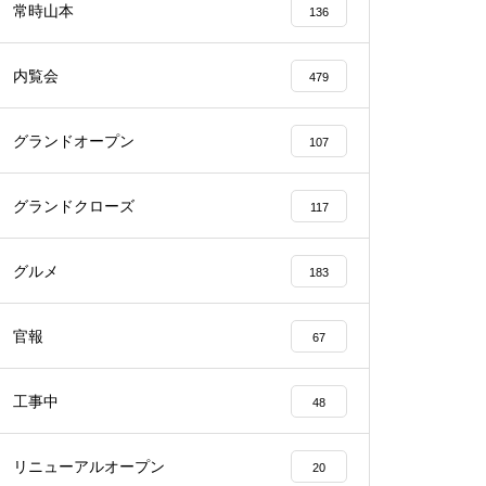
常時山本
136
内覧会
479
グランドオープン
107
物件視察
グランドクローズ
117
グルメ
183
物件視察
官報
67
工事中
48
リニューアルオープン
20