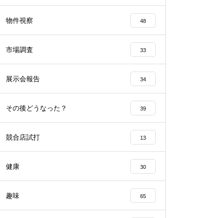
工事中
物件視察
48
市場調査
33
展示会報告
34
工事中
その後どうなった？
39
競合店試打
13
工事中
健康
30
趣味
65