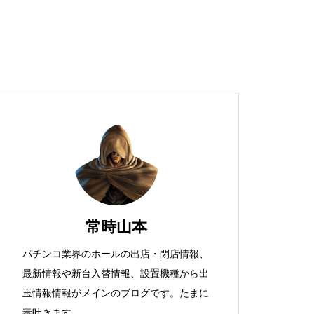
超獣スペック！？
S新鬼武者
常時山本
パチンコ業界のホールの出店・閉店情報、
最新情報や新台入替情報、設置機種から出
検定通過状況
玉情報情報がメインのブログです。たまに
毒吐きます。