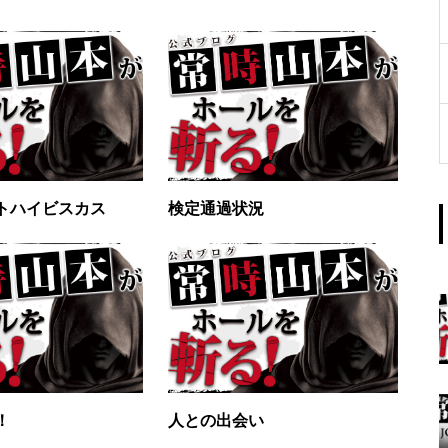
工事中
グランドクローズ
トハイビスカス
検定通過状況
グランドクローズ
！
人との出会い