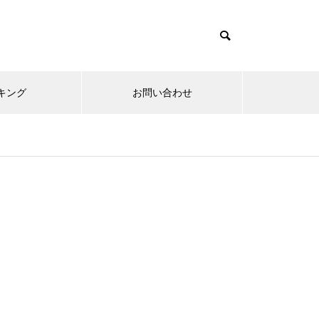
キング
お問い合わせ
リニューアルオープン
内覧会
メ
趣味
無敵スペック！？