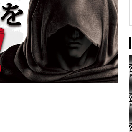
東京イースト様
パンドラ横須賀店様
大王天王台店様