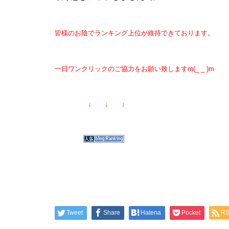
皆様のお陰でランキング上位が維持できております。
一日ワンクリックのご協力をお願い致しますm(_ _ )m
物件視察
↓ ↓ ↓
新規出店
Tweet
Share
Hatena
Pocket
R