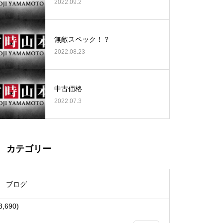
2022.09.2
無敵スペック！？
2022.08.23
大王天王台店様
中古価格
2022.07.3
物件視察
カテゴリー
ブログ
3,690)
物件視察①