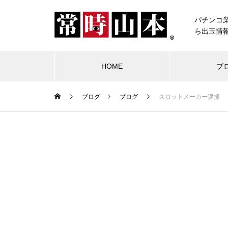
パチンコ
ら出玉情
HOME
ブ
ブログ
ブログ
スロットメーカー逮捕
ブログ
常時山本
物件視察
競合店試打
中古価格