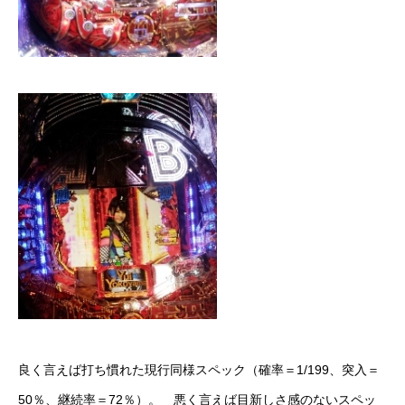
良く言えば打ち慣れた現行同様スペック（確率＝1/199、突入＝
50％、継続率＝72％）。 悪く言えば目新しさ感のないスペッ