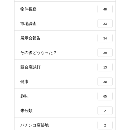
物件視察
48
市場調査
33
展示会報告
34
その後どうなった？
39
競合店試打
13
健康
30
趣味
65
未分類
2
パチンコ店跡地
2