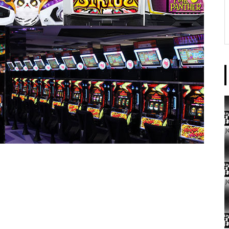
東京イースト様
パンドラ横須賀店様
大王天王台店様