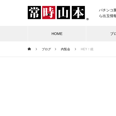
パチンコ
ら出玉情
HOME
ブ
ブログ
内覧会
HEY！鏡
ブログ
常時山本
物件視察
競合店試打
中古価格