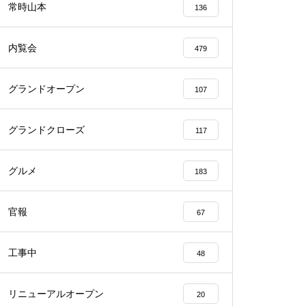
常時山本
136
内覧会
479
グランドオープン
107
物件視察
グランドクローズ
117
グルメ
183
物件視察
官報
67
工事中
48
リニューアルオープン
20