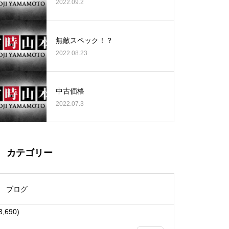
2022.09.2
無敵スペック！？
2022.08.23
大王天王台店様
中古価格
2022.07.3
物件視察
カテゴリー
ブログ
3,690)
物件視察①