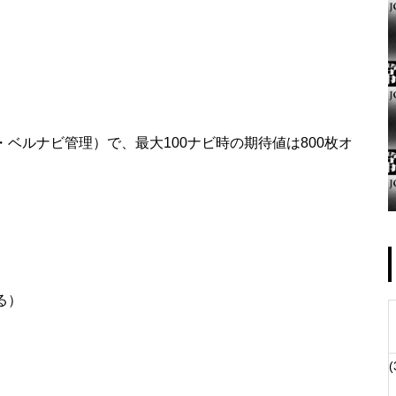
ゴールデンセンター様
T・ベルナビ管理）で、最大100ナビ時の期待値は800枚オ
物件視察
る）
(
物件視察②