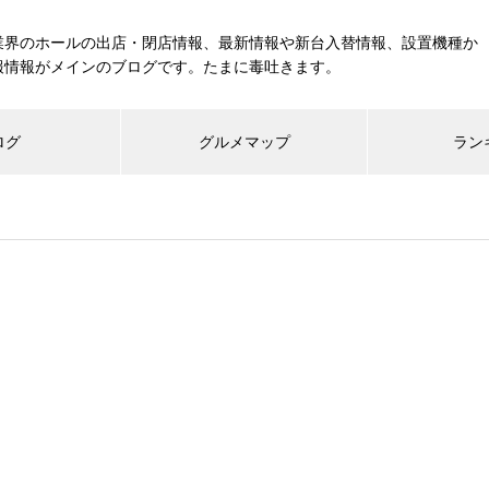
業界のホールの出店・閉店情報、最新情報や新台入替情報、設置機種か
報情報がメインのブログです。たまに毒吐きます。
ログ
グルメマップ
ラン
工事中
グランドクローズ
グランドオープン
展示会報告
市場調査
展示会報告
グル
スマスロ納期決定