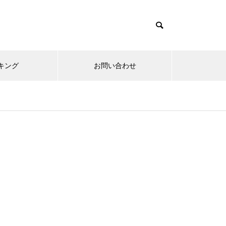
キング
お問い合わせ
リニューアルオープン
内覧会
メ
趣味
無敵スペック！？