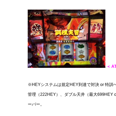
工事中
工事中
＜ 
※HEYシステムは規定HEY到達で対決 or 特
工事中
管理（222HEY）、ダブル天井（最大699HEY
ーバー。