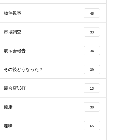
工事中
物件視察
48
市場調査
33
展示会報告
34
工事中
その後どうなった？
39
競合店試打
13
工事中
健康
30
趣味
65