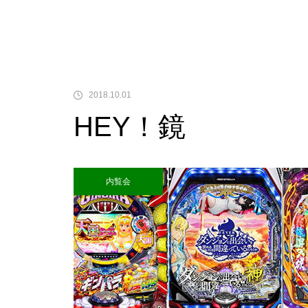
中古価格
2018.10.01
HEY！鏡
Pサラリーマン金太郎
内覧会
検定通過状況