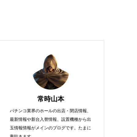
超獣スペック！？
S新鬼武者
常時山本
パチンコ業界のホールの出店・閉店情報、
最新情報や新台入替情報、設置機種から出
検定通過状況
玉情報情報がメインのブログです。たまに
毒吐きます。