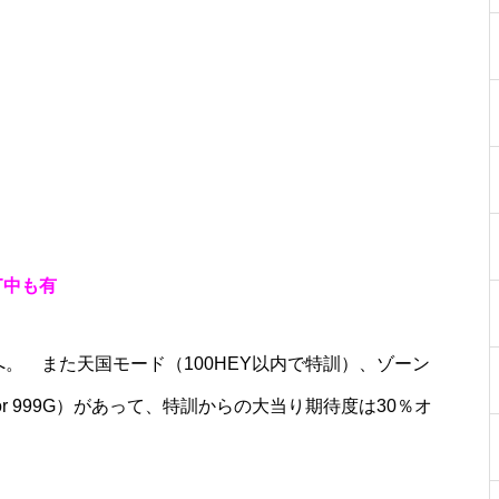
工事中
工事中
AT中も有
訓へ。 また天国モード（100HEY以内で特訓）、ゾーン
工事中
 or 999G）があって、特訓からの大当り期待度は30％オ