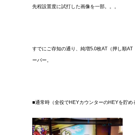
先程設置度に試打した画像を一部。。。
パンドラ横須賀店様
すでにご存知の通り、純増5.0枚AT（押し順A
ーバー。
物件視察
■通常時（全役でHEYカウンターのHEYを貯め
物件視察③