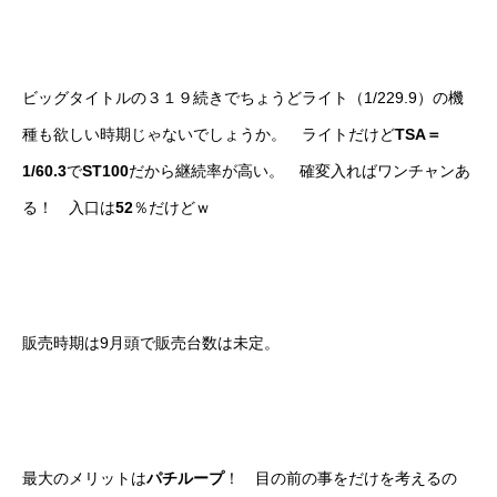
ビッグタイトルの３１９続きでちょうどライト（1/229.9）の機
種も欲しい時期じゃないでしょうか。 ライトだけど
TSA＝
1/60.3
で
ST100
だから継続率が高い。 確変入ればワンチャンあ
る！ 入口は
52
％だけどｗ
販売時期は9月頭で販売台数は未定。
最大のメリットは
パチループ
！ 目の前の事をだけを考えるの