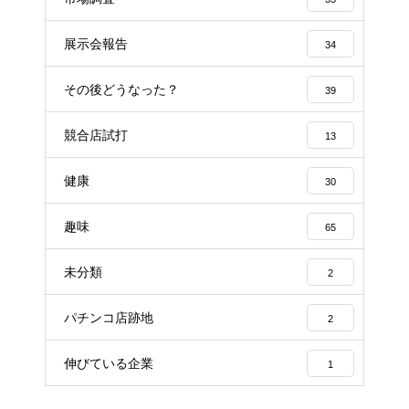
展示会報告
34
その後どうなった？
39
競合店試打
13
健康
30
趣味
65
未分類
2
パチンコ店跡地
2
伸びている企業
1