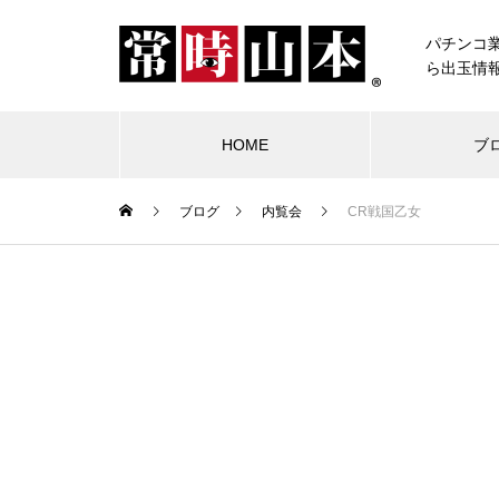
パチンコ
ら出玉情
HOME
ブ
ブログ
内覧会
CR戦国乙女
ブログ
常時山本
物件視察
競合店試打
中古価格