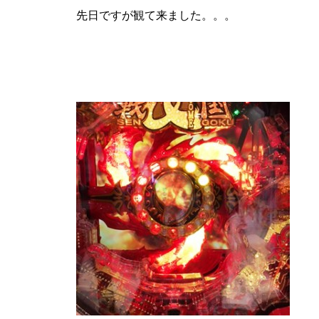
先日ですが観て来ました。。。
パンドラ横須賀店様
物件視察
物件視察③