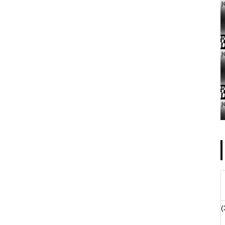
ゴールデンセンター様
物件視察
(
物件視察②