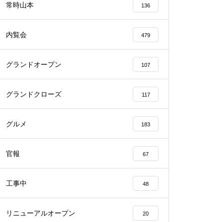
常時山本
136
内覧会
479
グランドオープン
107
物件視察
グランドクローズ
117
グルメ
183
物件視察
官報
67
工事中
48
リニューアルオープン
20