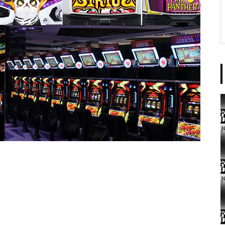
東京イースト様
パンドラ横須賀店様
大王天王台店様