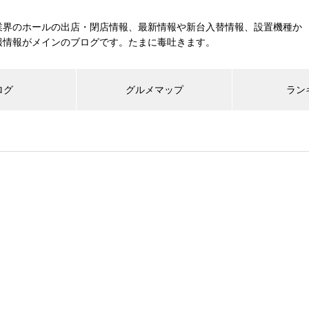
業界のホールの出店・閉店情報、最新情報や新台入替情報、設置機種か
報情報がメインのブログです。たまに毒吐きます。
ログ
グルメマップ
ラン
工事中
グランドクローズ
グランドオープン
展示会報告
市場調査
展示会報告
グル
スマスロ納期決定