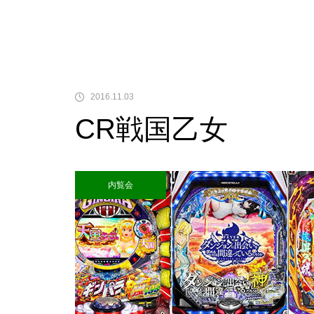
中古価格
2016.11.03
CR戦国乙女
Pサラリーマン金太郎
内覧会
検定通過状況