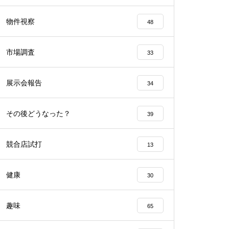
工事中
物件視察
48
市場調査
33
展示会報告
34
工事中
その後どうなった？
39
競合店試打
13
工事中
健康
30
趣味
65