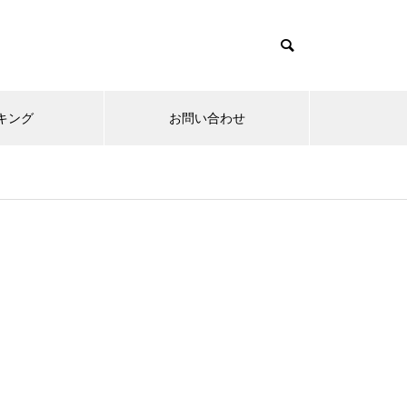
キング
お問い合わせ
リニューアルオープン
内覧会
メ
趣味
無敵スペック！？