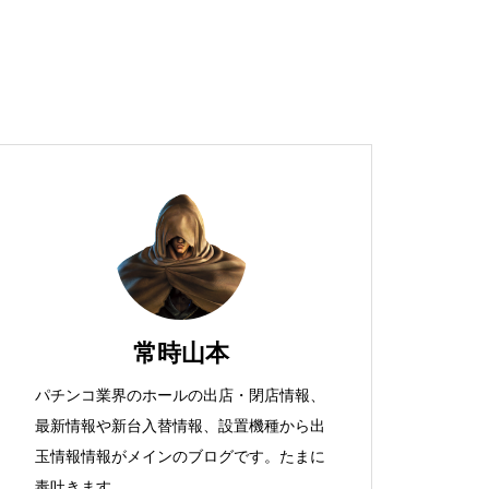
超獣スペック！？
S新鬼武者
常時山本
パチンコ業界のホールの出店・閉店情報、
最新情報や新台入替情報、設置機種から出
検定通過状況
玉情報情報がメインのブログです。たまに
毒吐きます。