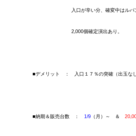
入口が辛い分、確変中はルパンよりも2
グランドクローズ
2,000個確定演出あり。
グランドクローズ
■デメリット ： 入口１７％の突確（出玉な
グランドオープン
■納期＆販売台数 ：
1/9
（月）～ ＆
20,0