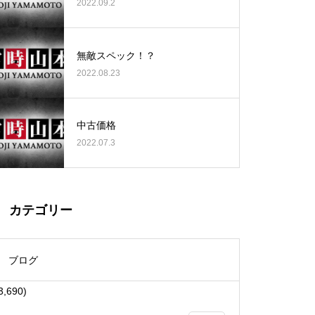
2022.09.2
無敵スペック！？
2022.08.23
大王天王台店様
中古価格
2022.07.3
物件視察
カテゴリー
ブログ
3,690)
物件視察①