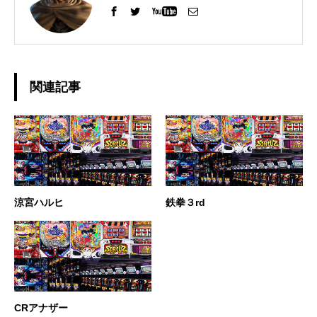
関連記事
涼宮ハルヒ
鉄拳３rd
CRアナザー