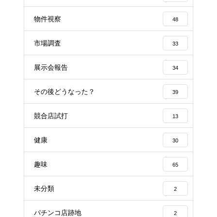
物件視察
48
市場調査
33
展示会報告
34
その後どうなった？
39
競合店試打
13
健康
30
趣味
65
未分類
2
パチンコ店跡地
2