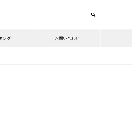
キング
お問い合わせ
リニューアルオープン
内覧会
メ
趣味
無敵スペック！？