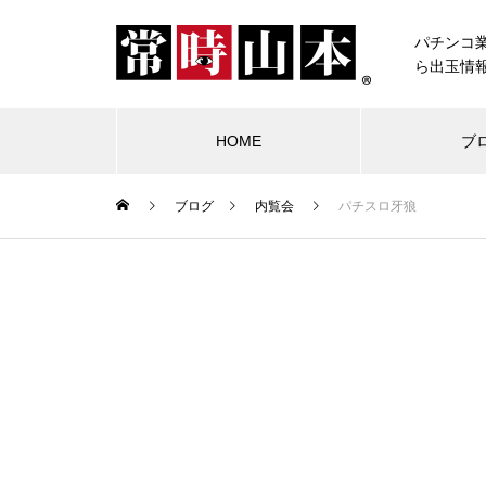
パチンコ
ら出玉情
HOME
ブ
ブログ
内覧会
パチスロ牙狼
ブログ
常時山本
物件視察
競合店試打
中古価格