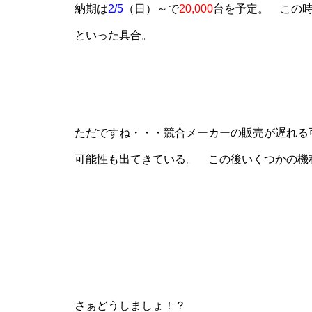
納期は
2/5
（日）～で
20,000
台を予定。 この
工事中
といった具合。
ただですね・・・競合メーカーの販売が遅れる
グランドクローズ
可能性も出てきている。 この後いくつかの機
グランドクローズ
さぁどうしましょ！？