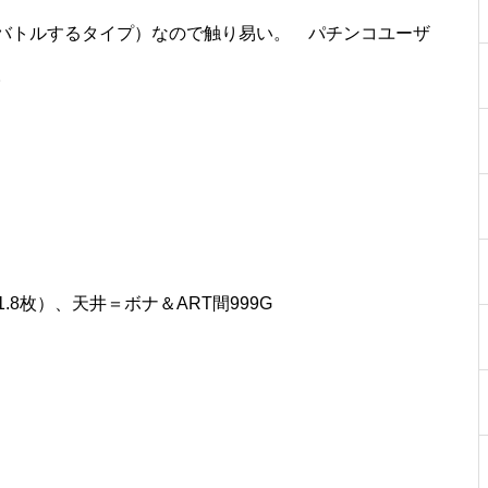
バトルするタイプ）なので触り易い。 パチンコユーザ
。
物件視察
.8枚）、天井＝ボナ＆ART間999G
物件視察