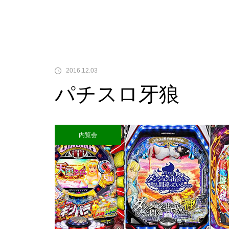
中古価格
2016.12.03
パチスロ牙狼
Pサラリーマン金太郎
内覧会
検定通過状況