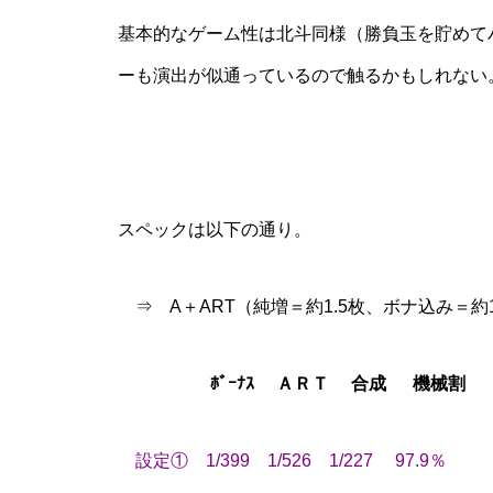
基本的なゲーム性は北斗同様（勝負玉を貯めて
ーも演出が似通っているので触るかもしれない
物件視察
スペックは以下の通り。
⇒ A＋ART（純増＝約1.5枚、ボナ込み＝約1
新規出店
ﾎﾞｰﾅｽ ＡＲＴ 合成 機械割
設定① 1/399 1/526 1/227 97.9％