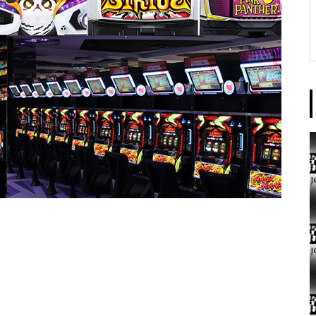
東京イースト様
パンドラ横須賀店様
大王天王台店様