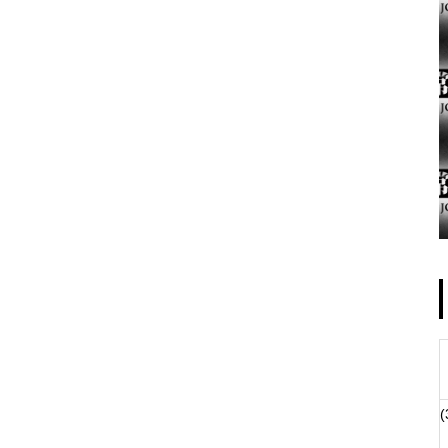
ゴールデンセンター様
物件視察
(
物件視察②