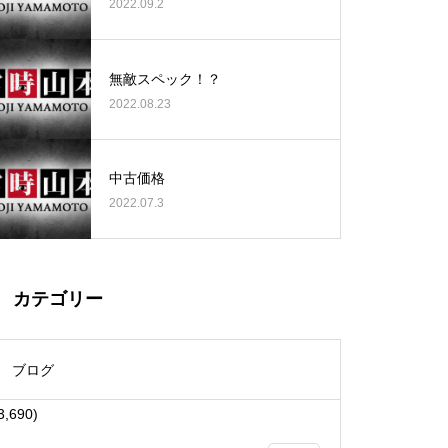
2022.09.2
無敵スペック！？
2022.08.23
大王天王台店様
中古価格
2022.07.3
物件視察
カテゴリー
ブログ
3,690)
物件視察①