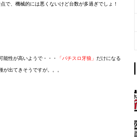
時点で、機械的には悪くないけど台数が多過ぎでしょ！
工事中
可能性が高いようで・・・
「パチスロ牙狼」
だけになる
グランドクローズ
種が出てきそうですが。。。
グランドクローズ