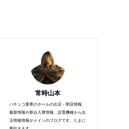
超獣スペック！？
S新鬼武者
常時山本
パチンコ業界のホールの出店・閉店情報、
最新情報や新台入替情報、設置機種から出
検定通過状況
玉情報情報がメインのブログです。たまに
毒吐きます。