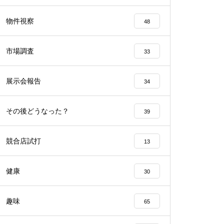
工事中
物件視察
48
市場調査
33
展示会報告
34
工事中
その後どうなった？
39
競合店試打
13
工事中
健康
30
趣味
65