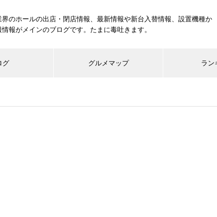
業界のホールの出店・閉店情報、最新情報や新台入替情報、設置機種か
報情報がメインのブログです。たまに毒吐きます。
ログ
グルメマップ
ラン
工事中
グランドクローズ
グランドオープン
展示会報告
市場調査
展示会報告
グル
スマスロ納期決定