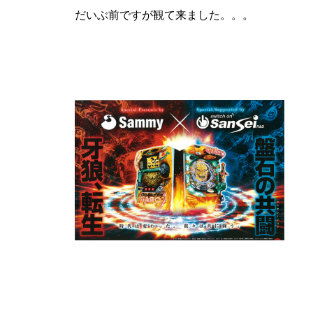
だいぶ前ですが観て来ました。。。
パンドラ横須賀店様
物件視察
物件視察③