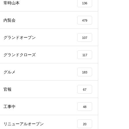
常時山本
136
内覧会
479
グランドオープン
107
物件視察
グランドクローズ
117
グルメ
183
物件視察
官報
67
工事中
48
リニューアルオープン
20