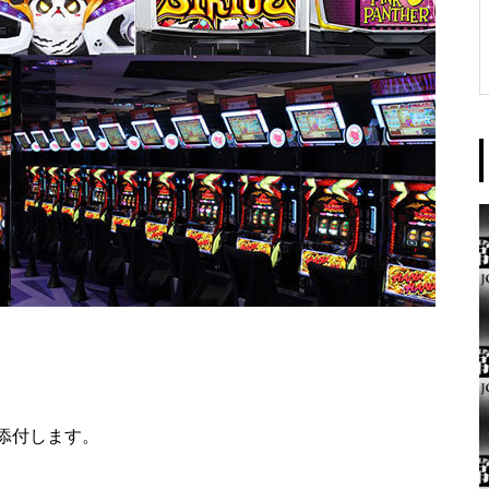
東京イースト様
パンドラ横須賀店様
添付します。
大王天王台店様