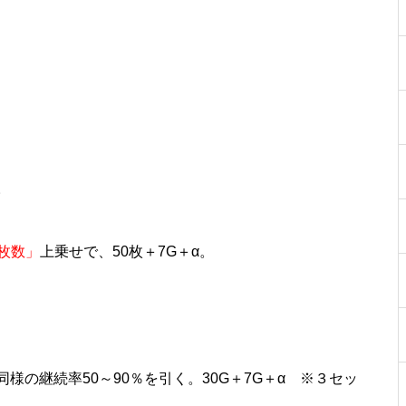
物件視察
。
枚数」
上乗せで、50枚＋7G＋α。
物件視察
。
の継続率50～90％を引く。30G＋7G＋α ※３セッ