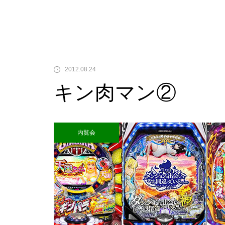
中古価格
2012.08.24
キン肉マン②
Pサラリーマン金太郎
内覧会
検定通過状況