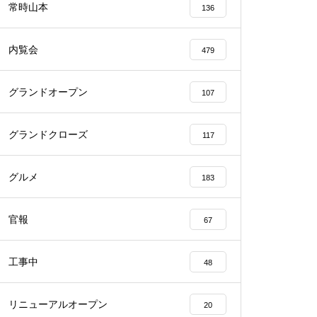
常時山本
136
内覧会
479
グランドオープン
107
物件視察
グランドクローズ
117
グルメ
183
物件視察
官報
67
工事中
48
リニューアルオープン
20