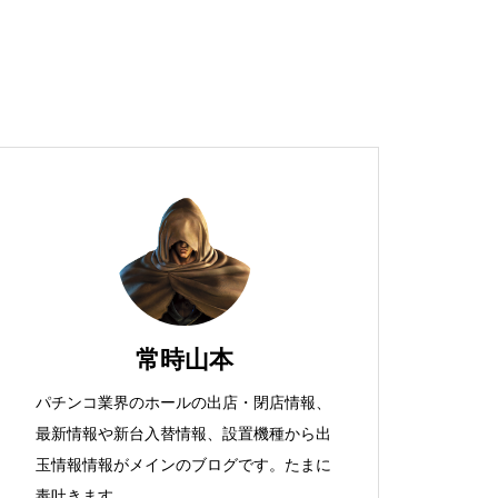
超獣スペック！？
S新鬼武者
常時山本
パチンコ業界のホールの出店・閉店情報、
最新情報や新台入替情報、設置機種から出
検定通過状況
玉情報情報がメインのブログです。たまに
毒吐きます。