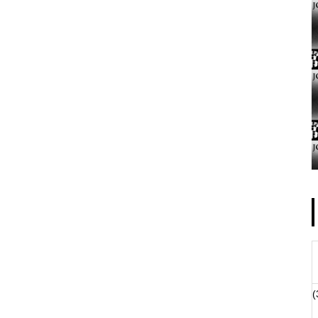
ゴールデンセンター様
物件視察
(
物件視察②