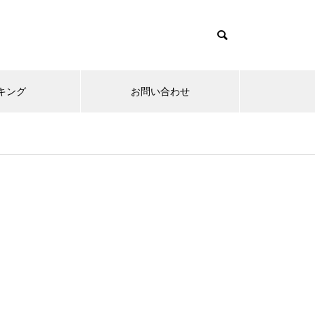
キング
お問い合わせ
リニューアルオープン
内覧会
メ
趣味
無敵スペック！？