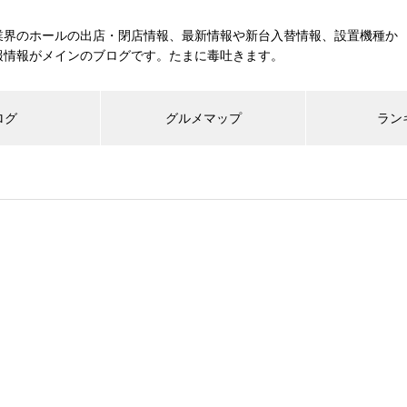
業界のホールの出店・閉店情報、最新情報や新台入替情報、設置機種か
報情報がメインのブログです。たまに毒吐きます。
ログ
グルメマップ
ラン
工事中
グランドクローズ
グランドオープン
展示会報告
市場調査
展示会報告
グル
スマスロ納期決定