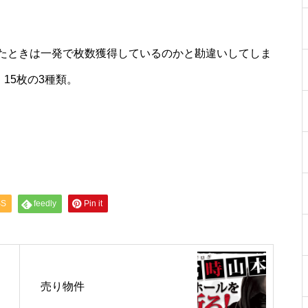
工事中
たときは一発で枚数獲得しているのかと勘違いしてしま
15枚の3種類。
工事中
SS
feedly
Pin it
工事中
売り物件