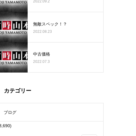
2022.09.2
無敵スペック！？
2022.08.23
大王天王台店様
中古価格
2022.07.3
物件視察
カテゴリー
ブログ
3,690)
物件視察①