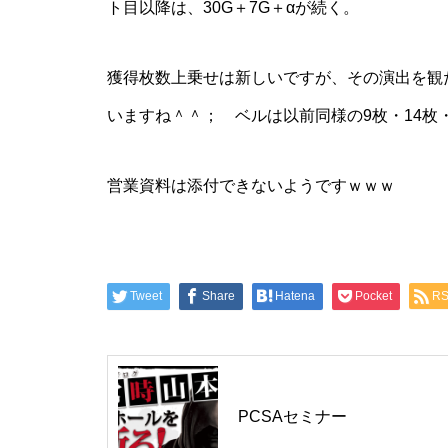
ト目以降は、30G＋7G＋αが続く。
工事中
獲得枚数上乗せは新しいですが、その演出を観
いますね＾＾； ベルは以前同様の9枚・14枚・
工事中
営業資料は添付できないようですｗｗｗ
Tweet
Share
Hatena
Pocket
R
工事中
PCSAセミナー