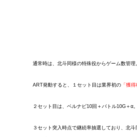
物件視察
通常時は、北斗同様の特殊役からゲーム数管理
ART発動すると、１セット目は業界初の
「獲得
新規出店
２セット目は、ベルナビ10回＋バトル10G＋α
３セット突入時点で継続率抽選しており、北斗同様