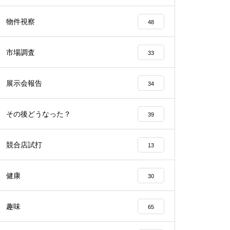
工事中
物件視察
48
市場調査
33
展示会報告
34
工事中
その後どうなった？
39
競合店試打
13
工事中
健康
30
趣味
65