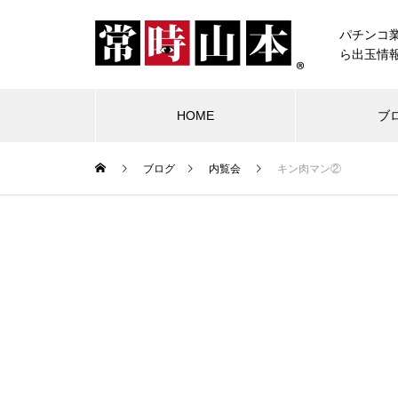
パチンコ
ら出玉情
HOME
ブ
ブログ
内覧会
キン肉マン②
ブログ
常時山本
物件視察
競合店試打
中古価格