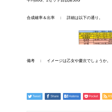
平均60G、2セット目以降30G
工事中
合成確率＆出率 ： 詳細は以下の通り。
グランドクローズ
備考 ： イメージは乙女や慶次でしょうか。
グランドクローズ
Tweet
Share
Hatena
Pocket
R