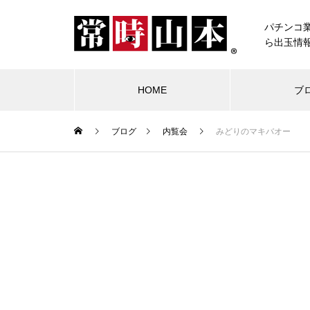
パチンコ
ら出玉情
HOME
ブ
ブログ
内覧会
みどりのマキバオー
ブログ
常時山本
物件視察
競合店試打
中古価格