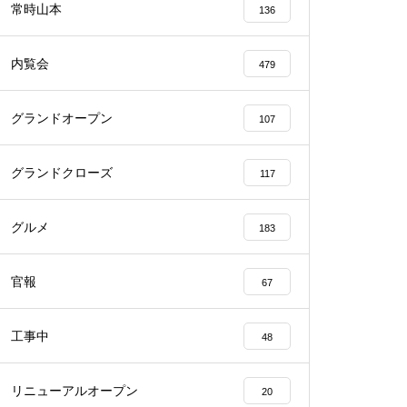
常時山本
136
内覧会
479
グランドオープン
107
物件視察
グランドクローズ
117
グルメ
183
物件視察
官報
67
工事中
48
リニューアルオープン
20