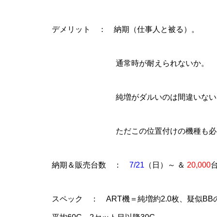
工事中
デメリット ： 納期（仕事人と被る）。
通常時が耐えられないか。
工事中
純増がダルいのは間違いない
ただこの位置付けの機種も必要な
工事中
納期＆販売台数 ：
7/21
（日）～ ＆
20,000
台
スペック ： ART機＝純増約2.0枚、疑似B