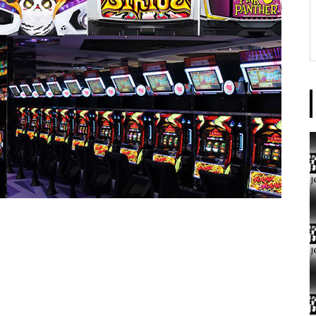
東京イースト様
パンドラ横須賀店様
大王天王台店様