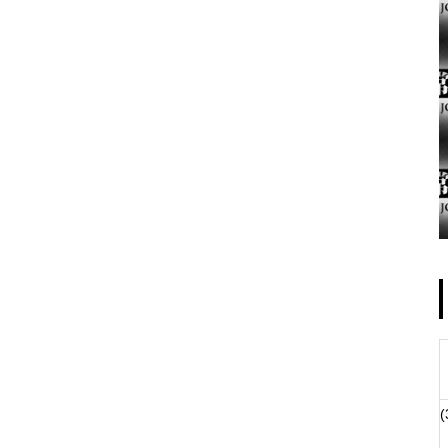
ゴールデンセンター様
物件視察
(
物件視察②