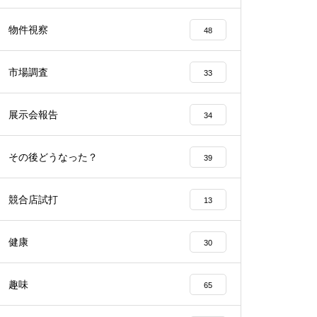
工事中
物件視察
48
市場調査
33
展示会報告
34
工事中
その後どうなった？
39
競合店試打
13
工事中
健康
30
趣味
65