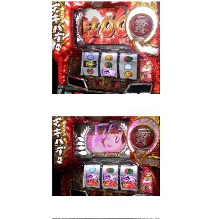
パンドラ横須賀店様
物件視察
物件視察③