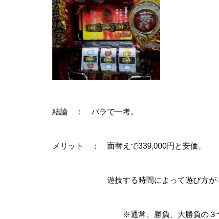
物件視察
結論 ： バラで一考。
メリット ： 面替えで339,000円と安価。
新規出店
遊技する時間によって遊び方が３つ
※通常、勝負、大勝負の３