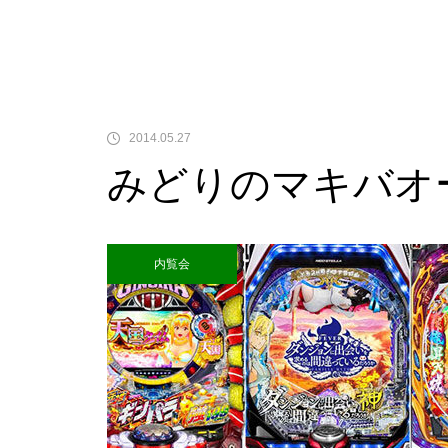
中古価格
2014.05.27
みどりのマキバオ
Pサラリーマン金太郎
内覧会
検定通過状況