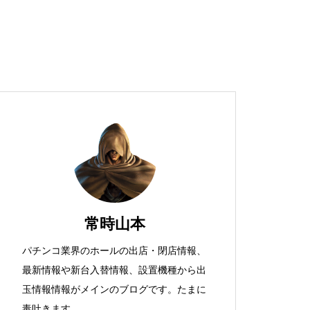
超獣スペック！？
S新鬼武者
常時山本
パチンコ業界のホールの出店・閉店情報、
最新情報や新台入替情報、設置機種から出
検定通過状況
玉情報情報がメインのブログです。たまに
毒吐きます。