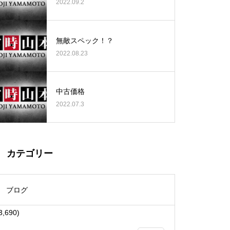
2022.09.2
無敵スペック！？
2022.08.23
大王天王台店様
中古価格
2022.07.3
物件視察
カテゴリー
ブログ
3,690)
物件視察①