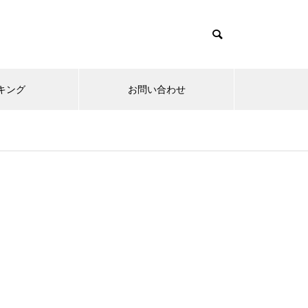
キング
お問い合わせ
リニューアルオープン
内覧会
メ
趣味
無敵スペック！？