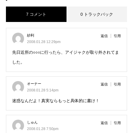
7 コメント
0 トラックバック
紗利
返信
引用
2008.01.28 12:29pm
先日近所の○○○に行ったら、アイジャクが取り外されてま
した。
オーナー
返信
引用
2008.01.28 5:14pm
迷惑なんだよ！真実ならもっと具体的に書け！
しゅん
返信
引用
2008.01.28 7:50pm