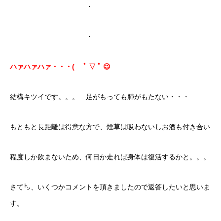
・
・
ハァハァハァ・・・( ﾟ ▽ ﾟ 😉
結構キツイです。。。 足がもっても肺がもたない・・・
もともと長距離は得意な方で、煙草は吸わないしお酒も付き合い
程度しか飲まないため、何日か走れば身体は復活するかと。。。
さて㌧、いくつかコメントを頂きましたので返答したいと思いま
す。