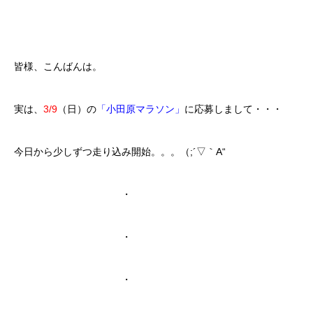
皆様、こんばんは。
実は、
3/9
（日）の
「小田原マラソン」
に応募しまして・・・
今日から少しずつ走り込み開始。。。（;´▽｀A“
・
・
・