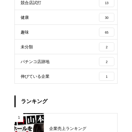
競合店試打
13
健康
30
趣味
65
未分類
2
パチンコ店跡地
2
伸びている企業
1
ランキング
1
企業売上ランキング