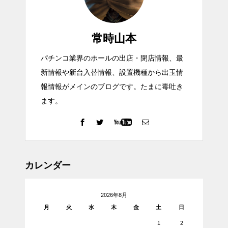
常時山本
パチンコ業界のホールの出店・閉店情報、最
新情報や新台入替情報、設置機種から出玉情
報情報がメインのブログです。たまに毒吐き
ます。
カレンダー
2026年8月
月
火
水
木
金
土
日
1
2