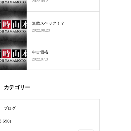
2022.09.2
無敵スペック！？
2022.08.23
大王天王台店様
中古価格
2022.07.3
物件視察
カテゴリー
ブログ
3,690)
物件視察①