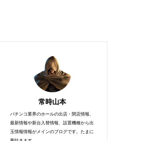
超獣スペック！？
S新鬼武者
常時山本
パチンコ業界のホールの出店・閉店情報、
最新情報や新台入替情報、設置機種から出
検定通過状況
玉情報情報がメインのブログです。たまに
毒吐きます。