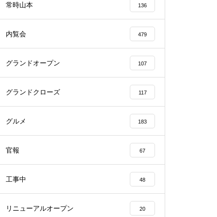
常時山本
136
内覧会
479
グランドオープン
107
物件視察
グランドクローズ
117
グルメ
183
物件視察
官報
67
工事中
48
リニューアルオープン
20