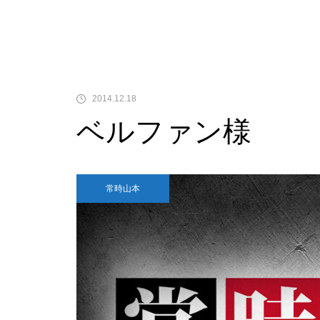
中古価格
2014.12.18
ベルファン様
Pサラリーマン金太郎
常時山本
検定通過状況