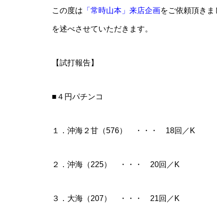
この度は
「常時山本」来店企画
をご依頼頂きま
を述べさせていただきます。
パンドラ横須賀店様
【試打報告】
■４円パチンコ
１．沖海２甘（576） ・・・ 18回／K
物件視察
２．沖海（225） ・・・ 20回／K
３．大海（207） ・・・ 21回／K
物件視察③