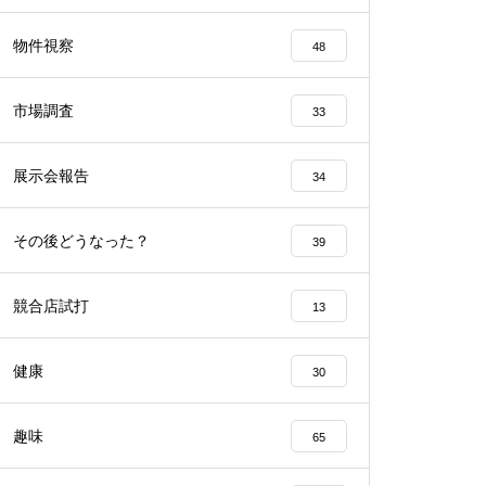
工事中
物件視察
48
市場調査
33
展示会報告
34
工事中
その後どうなった？
39
競合店試打
13
工事中
健康
30
趣味
65