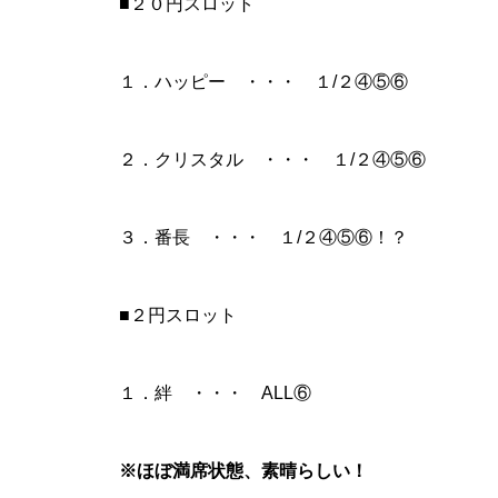
■２０円スロット
工事中
１．ハッピー ・・・ １/２④⑤⑥
２．クリスタル ・・・ １/２④⑤⑥
工事中
３．番長 ・・・ １/２④⑤⑥！？
■２円スロット
工事中
１．絆 ・・・ ALL⑥
※ほぼ満席状態、素晴らしい！