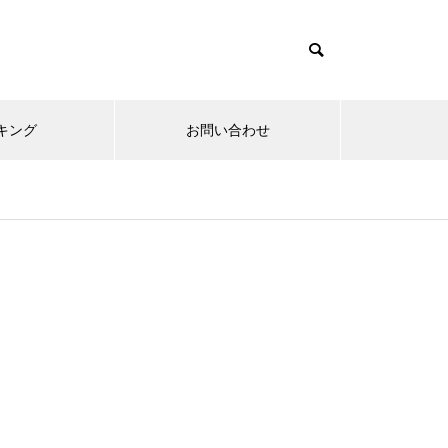
キング
お問い合わせ
リニューアルオープン
内覧会
メ
趣味
無敵スペック！？