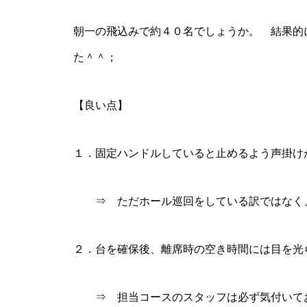
工事中
朝一の飛込みで約４０名でしょうか。 結果的
た＾＾；
【良い点】
グランドクローズ
１．固定ハンドルしていると止めるよう声掛け
⇒ ただホール巡回をしている訳ではなく、
グランドクローズ
２．台を確保後、離席時の空き時間には目を光
⇒ 担当コースのスタッフは必ず気付いてお