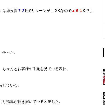
工事中
には総投資
７３
Kでリターンが１２Kなので
▲６１
Kでし
グランドクローズ
があった。
ちゃんとお客様の手元を見ている表れ。
グランドクローズ
らせている。
り指導が行き届いていると感じた。