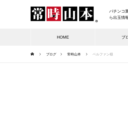
パチンコ
ら出玉情
HOME
ブ
ブログ
常時山本
ベルファン様
ブログ
常時山本
物件視察
競合店試打
中古価格