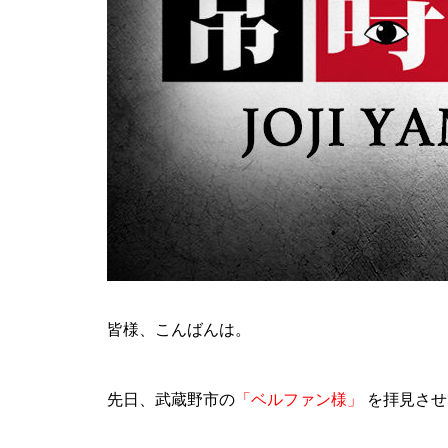
ティアラ蓮田店様
ビックディッパー様
皆様、こんばんは。
先日、武蔵野市の
「ベルファン様」
を拝見させ
パンドラ横須賀店様