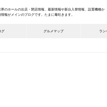
業界のホールの出店・閉店情報、最新情報や新台入替情報、設置機種か
報情報がメインのブログです。たまに毒吐きます。
ログ
グルメマップ
ラン
工事中
グランドクローズ
グランドオープン
展示会報告
市場調査
展示会報告
グル
スマスロ納期決定