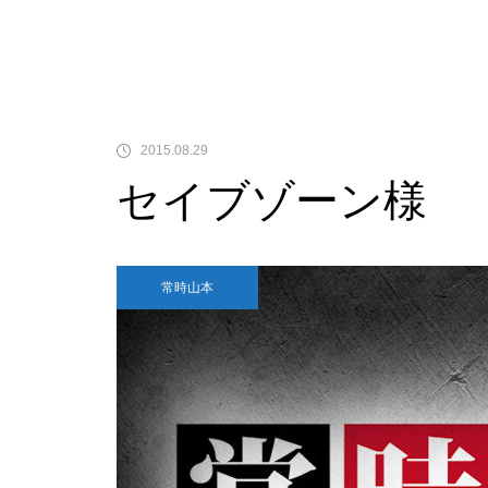
中古価格
2015.08.29
セイブゾーン様
Pサラリーマン金太郎
常時山本
検定通過状況