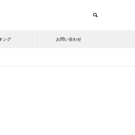
キング
お問い合わせ
リニューアルオープン
内覧会
メ
趣味
無敵スペック！？