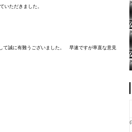
ていただきました。
ゴールデンセンター様
して誠に有難うございました。 早速ですが率直な意見
物件視察
(
物件視察②