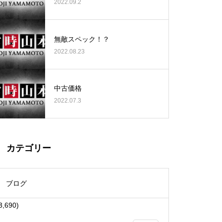
2022.09.2
無敵スペック！？
2022.08.23
大王天王台店様
中古価格
2022.07.3
物件視察
カテゴリー
ブログ
3,690)
物件視察①