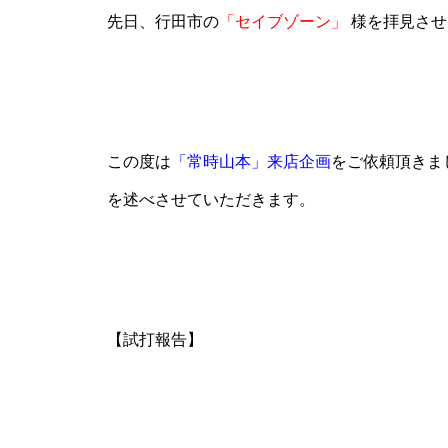
先日、行田市の
「セイブゾーン」
様を拝見させ
パンドラ横須賀店様
この度は
「常時山本」来店企画
をご依頼頂きま
を述べさせていただきます。
物件視察
【試打報告】
物件視察③