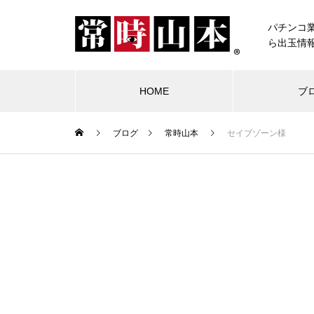
パチンコ
ら出玉情
HOME
ブ
ブログ
常時山本
セイブゾーン様
ブログ
常時山本
物件視察
競合店試打
中古価格