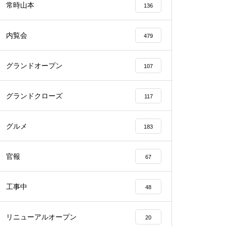
常時山本
136
内覧会
479
グランドオープン
107
物件視察
グランドクローズ
117
グルメ
183
物件視察
官報
67
工事中
48
リニューアルオープン
20