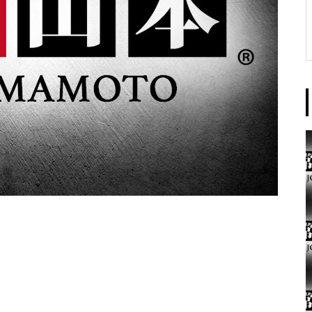
東京イースト様
パンドラ横須賀店様
大王天王台店様