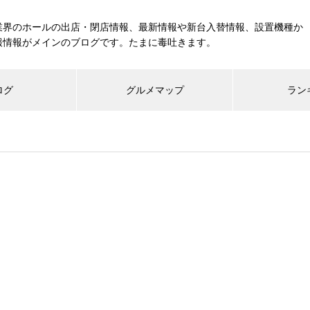
業界のホールの出店・閉店情報、最新情報や新台入替情報、設置機種か
報情報がメインのブログです。たまに毒吐きます。
ログ
グルメマップ
ラン
工事中
グランドクローズ
グランドオープン
展示会報告
市場調査
展示会報告
グル
スマスロ納期決定