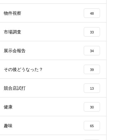
工事中
物件視察
48
市場調査
33
展示会報告
34
工事中
その後どうなった？
39
競合店試打
13
工事中
健康
30
趣味
65