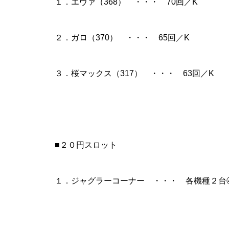
１．エヴァ（368） ・・・ 70回／K
工事中
２．ガロ（370） ・・・ 65回／K
３．桜マックス（317） ・・・ 63回／K
工事中
■２０円スロット
工事中
１．ジャグラーコーナー ・・・ 各機種２台