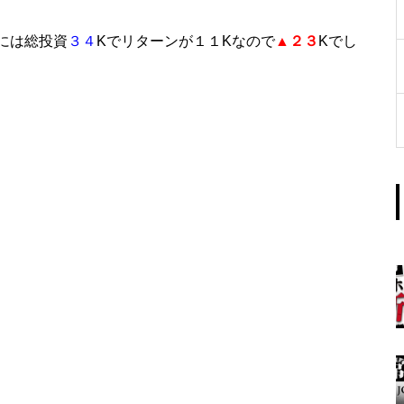
工事中
には総投資
３４
Kでリターンが１１Kなので
▲２３
Kでし
グランドクローズ
グランドクローズ