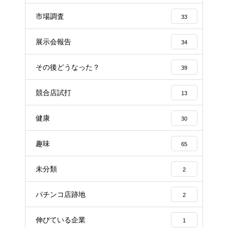
市場調査
33
展示会報告
34
その後どうなった？
39
競合店試打
13
健康
30
趣味
65
未分類
2
パチンコ店跡地
2
伸びている企業
1