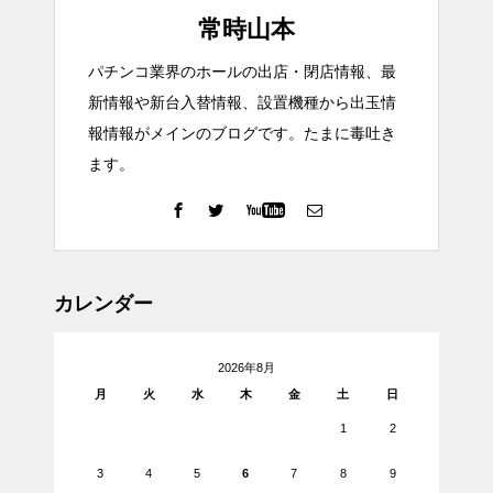
常時山本
パチンコ業界のホールの出店・閉店情報、最
新情報や新台入替情報、設置機種から出玉情
報情報がメインのブログです。たまに毒吐き
ます。
カレンダー
2026年8月
月
火
水
木
金
土
日
1
2
3
4
5
6
7
8
9