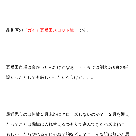
品川区の
「ガイア五反田スロット館」
です。
五反田市場は良かったんだけどなぁ・・・今では例え370台の併
設だったとしても厳しかっただろうけど。。。
最近思うのは何故１月末迄にクローズしないのか？ ２月を迎え
たってことは機械は入れ替えるつもりで進んできたハズよね？
もしかしたらやれるんじゃね？的な考え？？ んな訳は無いと思