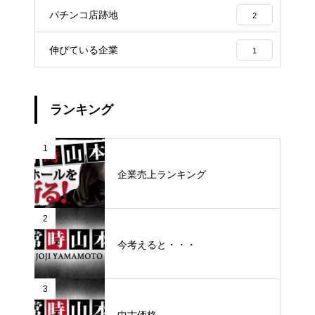
パチンコ店跡地
2
伸びている企業
1
ランキング
1
企業売上ランキング
2
今考えると・・・
3
中古価格