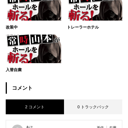
改装中
トレーラーホテル
入替自粛
コメント
2 コメント
0 トラックバック
あは
返信
引用