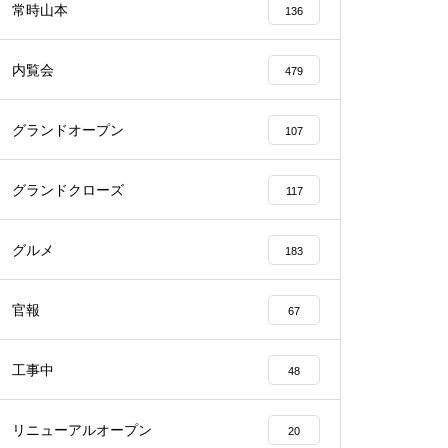
常時山本
136
内覧会
479
グランドオープン
107
物件視察
グランドクローズ
117
グルメ
183
物件視察
官報
67
工事中
48
リニューアルオープン
20