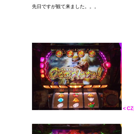
先日ですが観て来ました。。。
パンドラ横須賀店様
物件視察
< C
物件視察③