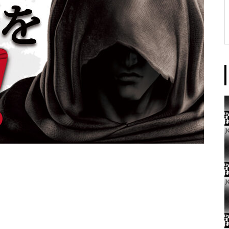
東京イースト様
パンドラ横須賀店様
大王天王台店様