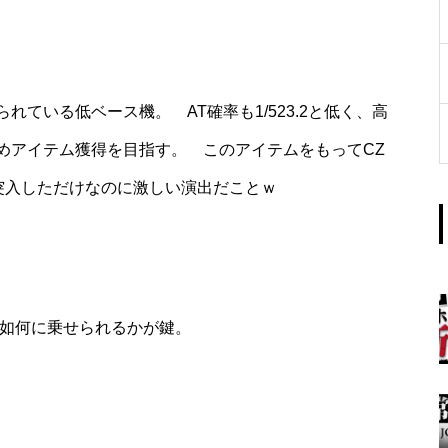
工事中
ている低ベース機。 AT確率も1/523.2と低く、高
めアイテム獲得を目指す。 このアイテムをもってCZ
突入しただけなのに激しい演出だことｗ
グランドクローズ
で如何に乗せられるかが鍵。
グランドクローズ