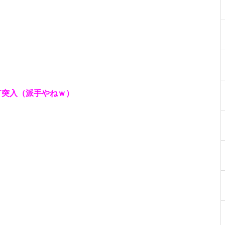
物件視察
AT突入（派手やねｗ）
物件視察