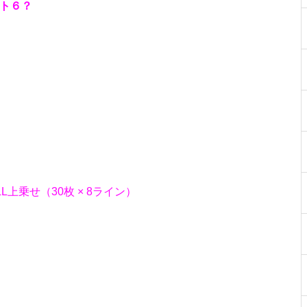
ロト６？
工事中
工事中
LL上乗せ（30枚 × 8ライン）
工事中
。