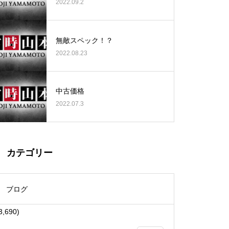
2022.09.2
無敵スペック！？
2022.08.23
大王天王台店様
中古価格
2022.07.3
物件視察
カテゴリー
ブログ
3,690)
物件視察①