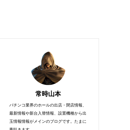
超獣スペック！？
S新鬼武者
常時山本
パチンコ業界のホールの出店・閉店情報、
最新情報や新台入替情報、設置機種から出
検定通過状況
玉情報情報がメインのブログです。たまに
毒吐きます。