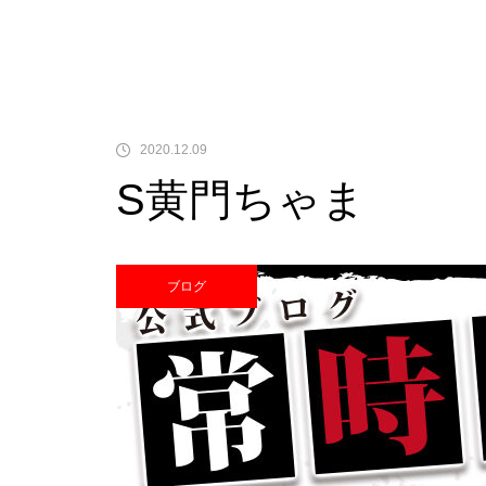
中古価格
2020.12.09
S黄門ちゃま
Pサラリーマン金太郎
ブログ
検定通過状況