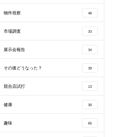
工事中
物件視察
48
市場調査
33
展示会報告
34
工事中
その後どうなった？
39
競合店試打
13
工事中
健康
30
趣味
65