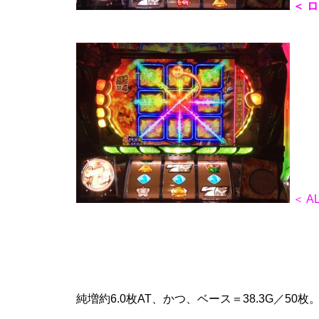
＜ 
工事中
工事中
＜ A
工事中
純増約6.0枚AT、かつ、ベース＝38.3G／50枚