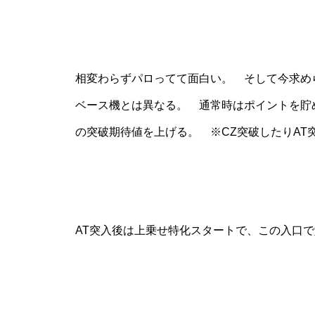
工事中
相変わらずパロってて面白い。 そして今求められ
ベース機とは異なる。 通常時はポイントを貯
の突破期待値を上げる。 ※CZ突破したりAT
グランドクローズ
AT突入後は上乗せ特化スタートで、この入口
グランドクローズ