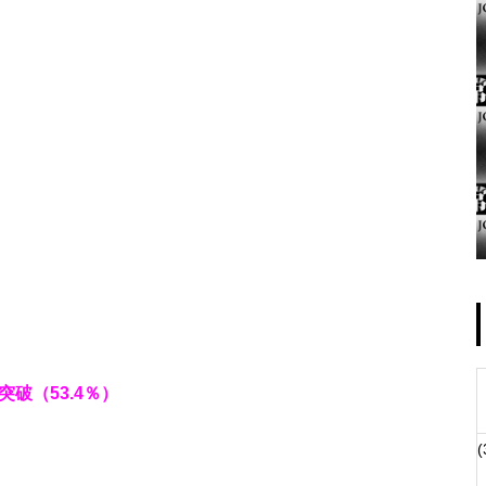
ゴールデンセンター様
物件視察
Z突破（53.4％）
(
物件視察②