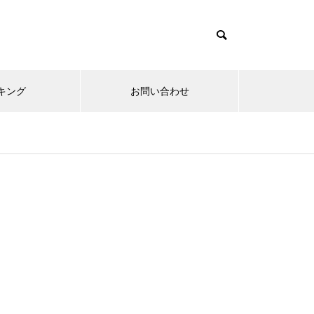
キング
お問い合わせ
リニューアルオープン
内覧会
メ
趣味
無敵スペック！？