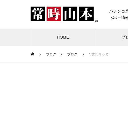
パチンコ
ら出玉情
HOME
ブ
ブログ
ブログ
S黄門ちゃま
ブログ
常時山本
物件視察
競合店試打
中古価格