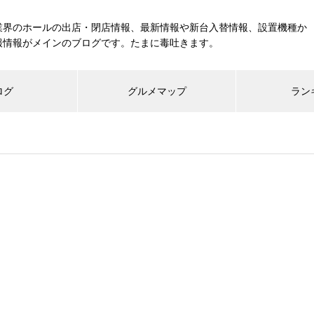
業界のホールの出店・閉店情報、最新情報や新台入替情報、設置機種か
報情報がメインのブログです。たまに毒吐きます。
ログ
グルメマップ
ラン
工事中
グランドクローズ
グランドオープン
展示会報告
市場調査
展示会報告
グル
スマスロ納期決定