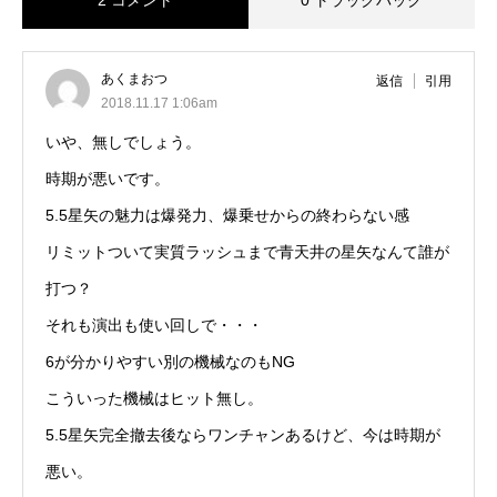
2 コメント
0 トラックバック
あくまおつ
返信
引用
2018.11.17 1:06am
いや、無しでしょう。
時期が悪いです。
5.5星矢の魅力は爆発力、爆乗せからの終わらない感
リミットついて実質ラッシュまで青天井の星矢なんて誰が
打つ？
それも演出も使い回しで・・・
6が分かりやすい別の機械なのもNG
こういった機械はヒット無し。
5.5星矢完全撤去後ならワンチャンあるけど、今は時期が
悪い。