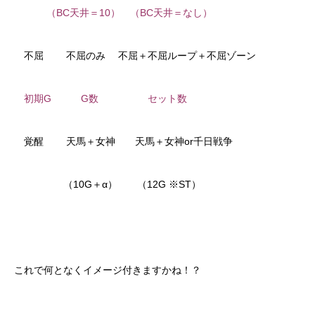
（BC天井＝10） （BC天井＝なし）
不屈 不屈のみ 不屈＋不屈ループ＋不屈ゾーン
初期G G数 セット数
覚醒 天馬＋女神 天馬＋女神or千日戦争
（10G＋α） （12G ※ST）
これで何となくイメージ付きますかね！？