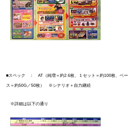
■スペック ： AT（純増＝約2.6枚、１セット＝約100枚、ベー
ス＝約50G／50枚） ※シナリオ＋自力継続
※詳細は以下の通り