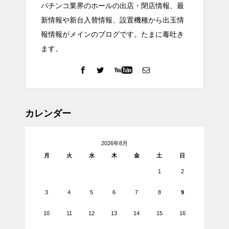
パチンコ業界のホールの出店・閉店情報、最
新情報や新台入替情報、設置機種から出玉情
報情報がメインのブログです。たまに毒吐き
ます。
カレンダー
2026年8月
月
火
水
木
金
土
日
1
2
3
4
5
6
7
8
9
10
11
12
13
14
15
16