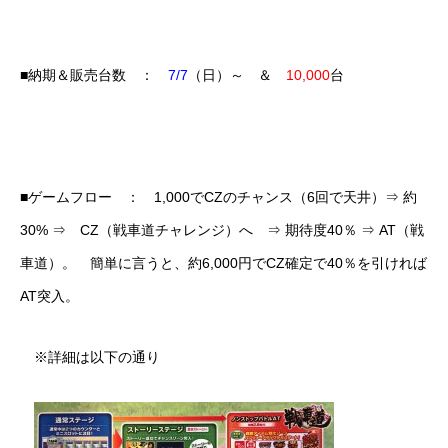
■納期＆販売台数 ：
7/7
（日）～ ＆
10,000
台
■ゲームフロー ： 1,000でCZのチャンス（6回で天井）⇒ 約
30% ⇒ CZ（戦車道チャレンジ）へ ⇒ 期待度40％ ⇒ AT（戦
車道）。 簡単に言うと、約6,000円でCZ確定で40％を引ければ
AT突入。
※詳細は以下の通り