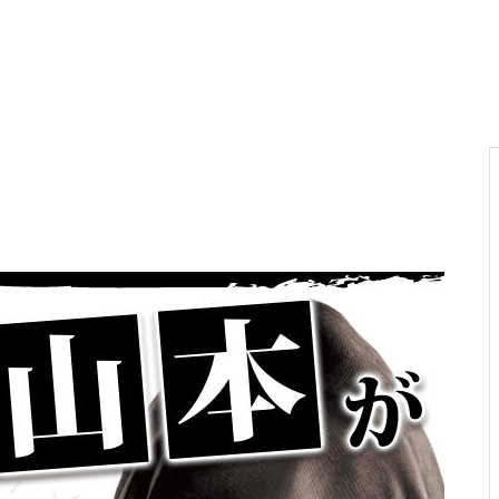
電気代高騰への対策
ド
PA新海物語
民事再生申請