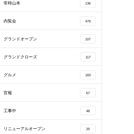
常時山本
136
内覧会
479
グランドオープン
107
物件視察
グランドクローズ
117
グルメ
183
物件視察
官報
67
工事中
48
リニューアルオープン
20