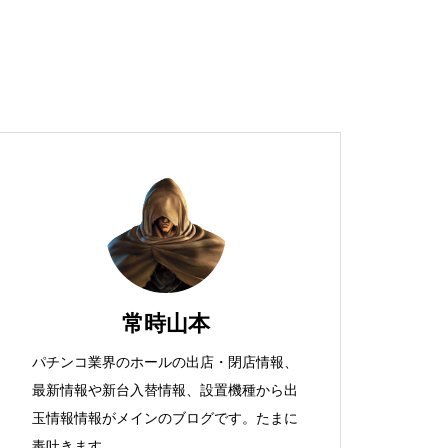
超獣スペック！？
S新鬼武者
常時山本
パチンコ業界のホールの出店・閉店情報、
最新情報や新台入替情報、設置機種から出
検定通過状況
玉情報情報がメインのブログです。たまに
毒吐きます。