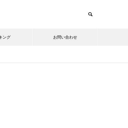
キング
お問い合わせ
リニューアルオープン
内覧会
メ
趣味
無敵スペック！？