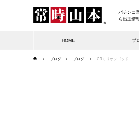
パチンコ
ら出玉情
HOME
ブ
ブログ
ブログ
CRミリオンゴッド
ブログ
常時山本
物件視察
競合店試打
中古価格