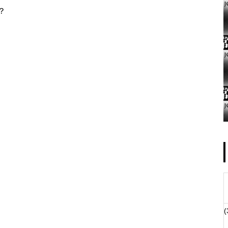
？
ゴールデンセンター様
物件視察
(
物件視察②