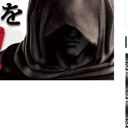
東京イースト様
パンドラ横須賀店様
大王天王台店様