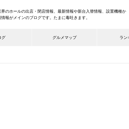
業界のホールの出店・閉店情報、最新情報や新台入替情報、設置機種か
報情報がメインのブログです。たまに毒吐きます。
ログ
グルメマップ
ラン
工事中
グランドクローズ
グランドオープン
展示会報告
市場調査
展示会報告
グル
スマスロ納期決定