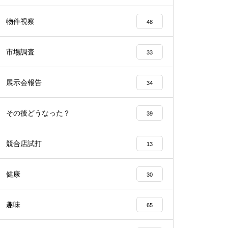
工事中
物件視察
48
市場調査
33
展示会報告
34
工事中
その後どうなった？
39
競合店試打
13
工事中
健康
30
趣味
65