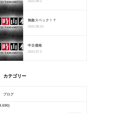
2022.09.2
無敵スペック！？
2022.08.23
大王天王台店様
中古価格
2022.07.3
物件視察
カテゴリー
ブログ
3,690)
物件視察①