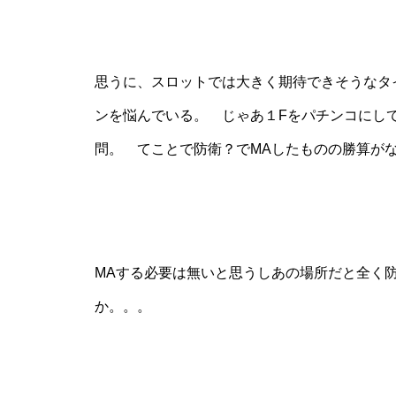
工事中
思うに、スロットでは大きく期待できそうなタ
ンを悩んでいる。 じゃあ１Fをパチンコにし
問。 てことで防衛？でMAしたものの勝算が
工事中
MAする必要は無いと思うしあの場所だと全く
工事中
か。。。