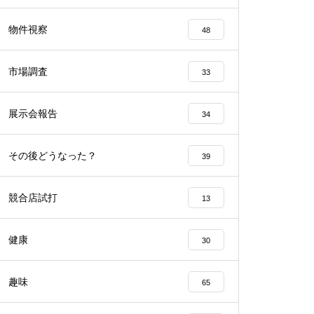
工事中
物件視察
48
市場調査
33
展示会報告
34
工事中
その後どうなった？
39
競合店試打
13
工事中
健康
30
趣味
65