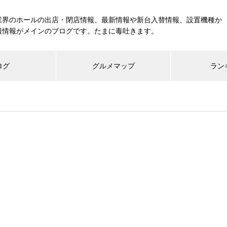
業界のホールの出店・閉店情報、最新情報や新台入替情報、設置機種か
報情報がメインのブログです。たまに毒吐きます。
ログ
グルメマップ
ラン
工事中
グランドクローズ
グランドオープン
展示会報告
市場調査
展示会報告
グル
スマスロ納期決定