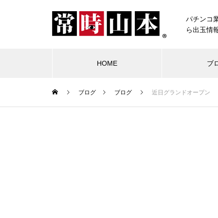
パチンコ
ら出玉情
HOME
ブ
ブログ
ブログ
近日グランドオープン
ブログ
常時山本
物件視察
競合店試打
中古価格