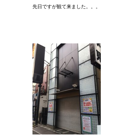
先日ですが観て来ました。。。
パンドラ横須賀店様
物件視察
物件視察③