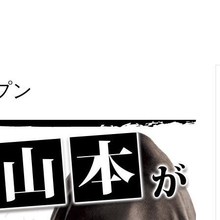
電気代高騰への対策
プン
PA新海物語
民事再生申請