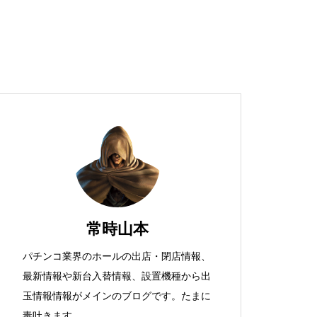
超獣スペック！？
S新鬼武者
常時山本
パチンコ業界のホールの出店・閉店情報、
最新情報や新台入替情報、設置機種から出
検定通過状況
玉情報情報がメインのブログです。たまに
毒吐きます。