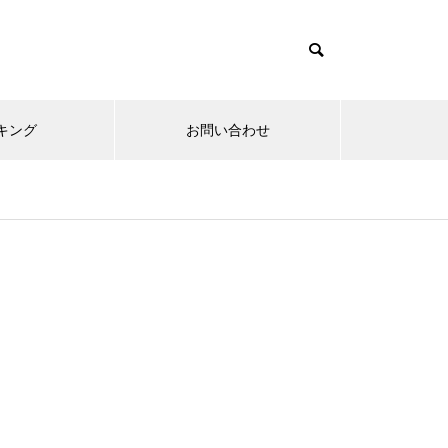
キング
お問い合わせ
リニューアルオープン
内覧会
メ
趣味
無敵スペック！？