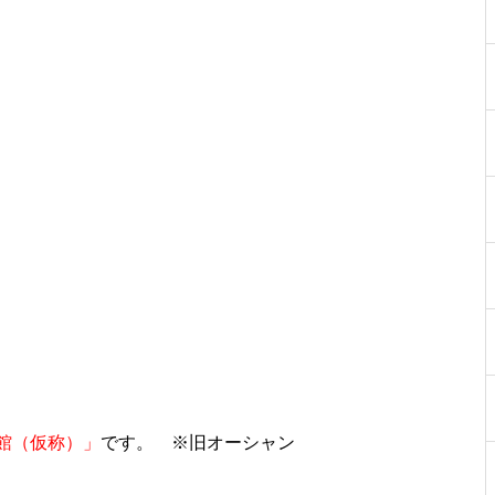
物件視察
物件視察
館（仮称）」
です。 ※旧オーシャン