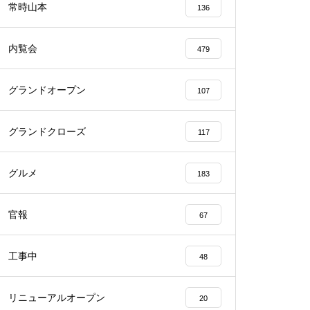
常時山本
136
内覧会
479
グランドオープン
107
物件視察
グランドクローズ
117
グルメ
183
物件視察
官報
67
工事中
48
リニューアルオープン
20