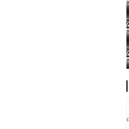
ゴールデンセンター様
物件視察
(
物件視察②