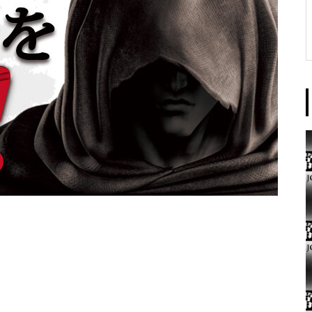
東京イースト様
パンドラ横須賀店様
大王天王台店様