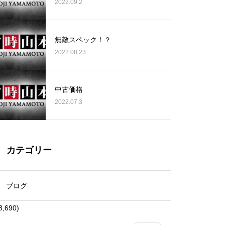
2022.09.2
無敵スペック！？
2022.08.23
大王天王台店様
中古価格
2022.07.3
物件視察
カテゴリー
ブログ
3,690)
物件視察①