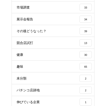
市場調査
33
展示会報告
34
その後どうなった？
39
競合店試打
13
健康
30
趣味
65
未分類
2
パチンコ店跡地
2
伸びている企業
1