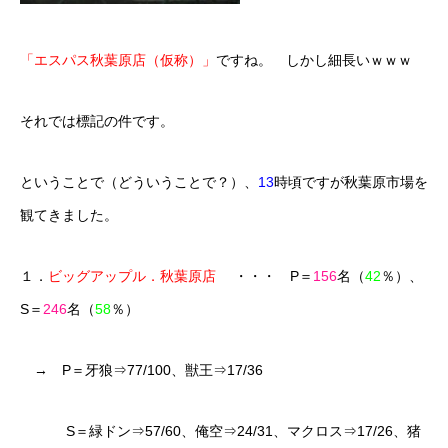
「エスパス秋葉原店（仮称）」
ですね。 しかし細長いｗｗｗ
それでは標記の件です。
ということで（どういうことで？）、
13
時頃ですが秋葉原市場を
観てきました。
１．
ビッグアップル．秋葉原店
・・・ P＝
156
名（
42
％）、
S＝
246
名（
58
％）
→ P＝牙狼⇒77/100、獣王⇒17/36
S＝緑ドン⇒57/60、俺空⇒24/31、マクロス⇒17/26、猪