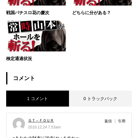
戦国パチスロ花の慶次
どちらに分がある？
検定通過状況
コメント
1 コメント
0 トラックバック
ＧＴ－ＦＯＵＲ
返信
引用
2010.12.24 7:53am