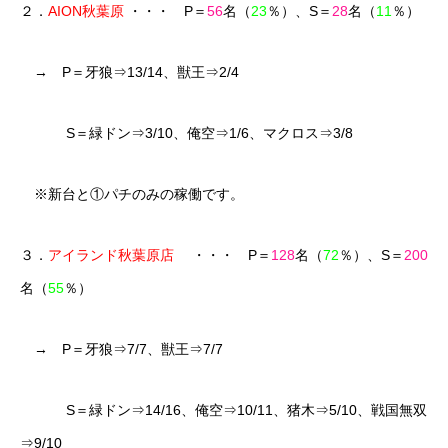
２．
AION秋葉原
・・・ P＝
56
名（
23
％）、S＝
28
名（
11
％）
→ P＝牙狼⇒13/14、獣王⇒2/4
S＝緑ドン⇒3/10、俺空⇒1/6、マクロス⇒3/8
※新台と①パチのみの稼働です。
３．
アイランド秋葉原店
・・・ P＝
128
名（
72
％）、S＝
200
名（
55
％）
→ P＝牙狼⇒7/7、獣王⇒7/7
S＝緑ドン⇒14/16、俺空⇒10/11、猪木⇒5/10、戦国無双
⇒9/10