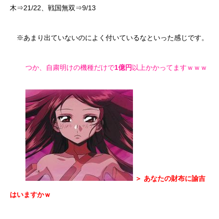
木⇒21/22、戦国無双⇒9/13
※あまり出ていないのによく付いているなといった感じです。
つか、自粛明けの機種だけで
1億円
以上かかってますｗｗｗ
＞ あなたの財布に諭吉
はいますかｗ