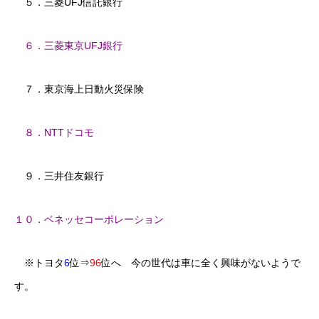
５．三菱UFJ信託銀行
６．三菱東京UFJ銀行
７．東京海上日動火災保険
８．NTTドコモ
９．三井住友銀行
１０．ベネッセコーポレーション
※トヨタ
6
位⇒
96
位へ 今の世代は車に全く興味がないようで
す。