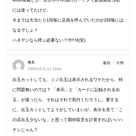
4000発箱とか。所沢や小手指のガーデンで新規開店当初
には使ってたけど。
今までは大当たり1回毎に店員を呼んでいたのが2回毎には
なるでしょ？
ハネデジなら呼ぶ必要ない？ﾜｹﾅｲｶ(笑)
無名
返信
引用
2009.04.11 12:18am
出玉カットしても、ソノ出玉は表示されるワケだから、特
に問題無いのでは？ 「表示」と「カードに記録される出
玉」が違ったら、それはそれで気付くだろうし。要する
に、出玉カットしてようがしていまいが、表示を見て「こ
の店出玉少ないな」と思って期待収支を計算すればいいハ
ナシじゃん？