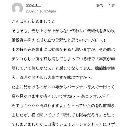
noby0111
返信
引用
2009.04.10 9:56pm
こんばんわ初めまして☆
そもそも、売り上げが上がらない代わりに機械代を含め設
備投資を抑えて成り立つ分野だと思うのですが(/_＼)
玉の持ち込み防止には効果が有ると思いますが、その他パ
チンコらしい所を打ち消してしまっている様で『本質が崩
壊していて何だかなぁ』と感じてなりません。機能性や接
客、管理やお洒落も大事ですが賭場ですから。
たまに見かけるのがスロ専からパーソナル導入で一円って
店を見かけますが痛々しいですね(;-_-+某コンサルが『一
円でも４０００円取れますよ』と言っていたのを以前聞き
ましたが、横で聞いていて『取れても限界だろう』と思っ
てしまいましたが…自店でシュミレーションもろくにせず