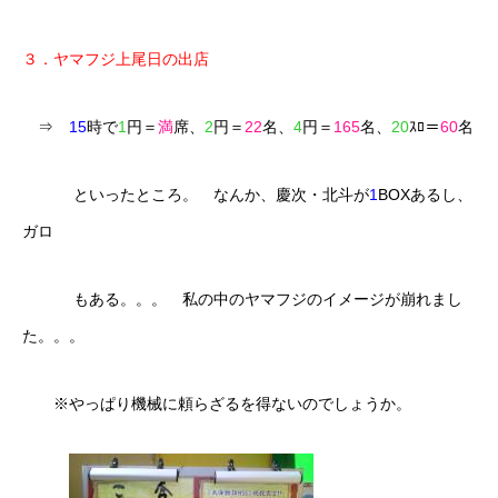
３．ヤマフジ上尾日の出店
⇒
15
時で
1
円＝
満
席、
2
円＝
22
名、
4
円＝
165
名、
20
ｽﾛ＝
60
名
といったところ。 なんか、慶次・北斗が
1
BOXあるし、
ガロ
もある。。。 私の中のヤマフジのイメージが崩れまし
た。。。
※やっぱり機械に頼らざるを得ないのでしょうか。