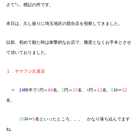
さて㌧、標記の件です。
本日は、久し振りに埼玉地区の競合店を視察してきました。
以前、初めて観た時は衝撃的なお店で、幾度となくお手本とさせ
て頂いておりました。
１．ヤマフジ久喜店
⇒
14
時半で
1
円＝
60
名、
2
円＝
17
名、
4
円＝
11
名、
5
ｽﾛ＝
12
名、
20
ｽﾛ＝
5
名といったところ。。。 かなり落ち込んでます
ね。