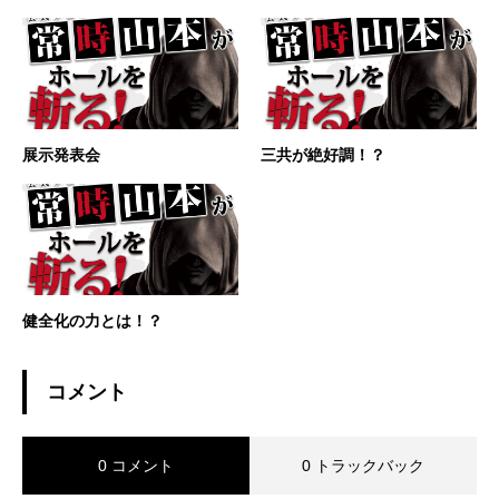
展示発表会
三共が絶好調！？
健全化の力とは！？
コメント
0 コメント
0 トラックバック