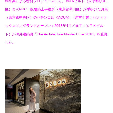
㈱京楽による総合プロデュースにて、 ㈱TKビルド（東京都杉並
区）と㈱NRC一級建築士事務所（東京都墨田区）が手掛けた月島
（東京都中央区）のパチンコ店《AQUA》（運営企業：セントラ
ックス㈱／グランドオープン：2018年4月／施工：㈱ＴＫビル
ド）が海外建築賞「The Architecture Master Prize 2018」を受賞
した。