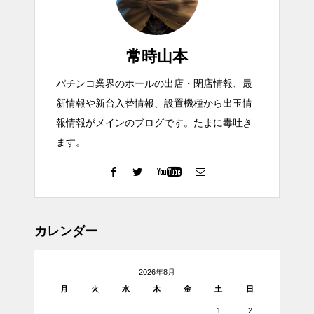
常時山本
パチンコ業界のホールの出店・閉店情報、最
新情報や新台入替情報、設置機種から出玉情
報情報がメインのブログです。たまに毒吐き
ます。
カレンダー
2026年8月
月
火
水
木
金
土
日
1
2