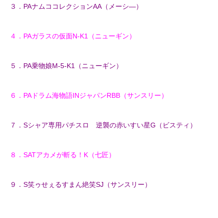
３．PAナムココレクションAA（メーシ―）
４．PAガラスの仮面N-K1（ニューギン）
５．PA乗物娘M-5-K1（ニューギン）
６．PAドラム海物語INジャパンRBB（サンスリー）
７．Sシャア専用パチスロ 逆襲の赤いすい星G（ビスティ）
８．SATアカメが斬る！K（七匠）
９．S笑ゥせぇるすまん絶笑SJ（サンスリー）