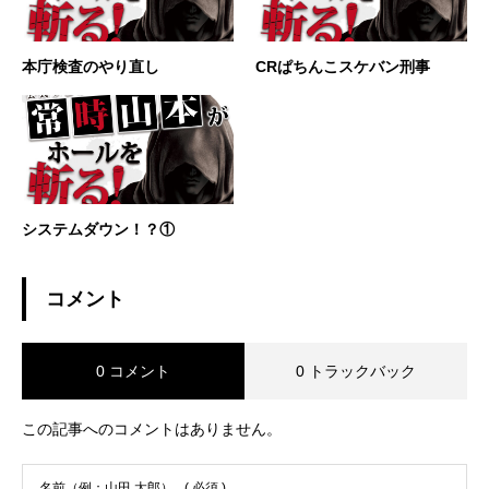
本庁検査のやり直し
CRぱちんこスケバン刑事
システムダウン！？①
コメント
0 コメント
0 トラックバック
この記事へのコメントはありません。
名前（例：山田 太郎）
( 必須 )