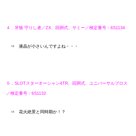
４．牙狼 守りし者／ZX、回胴式、サミー／検定番号：6S1134
⇒ 液晶が小さいんですよね・・・
５．SLOTスターオーシャン4TR、回胴式、ユニバーサルブロス
／検定番号：6S1132
⇒ 花火絶景と同時期か！？