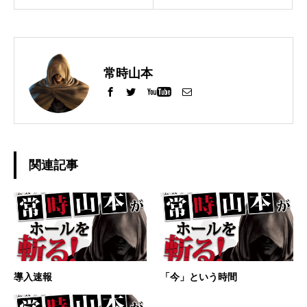
常時山本
関連記事
導入速報
「今」という時間