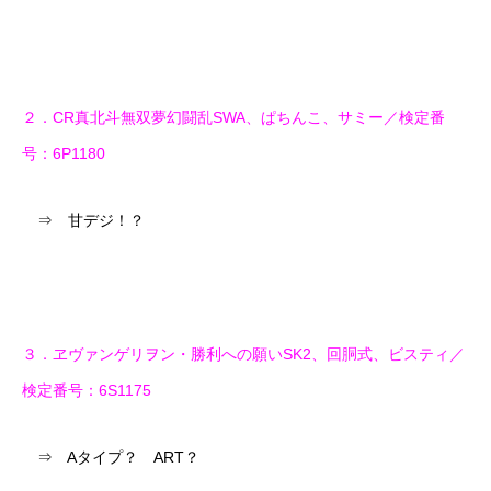
２．CR真北斗無双夢幻闘乱SWA、ぱちんこ、サミー／検定番
号：6P1180
⇒ 甘デジ！？
３．ヱヴァンゲリヲン・勝利への願いSK2、回胴式、ビスティ／
検定番号：6S1175
⇒ Aタイプ？ ART？