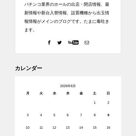
パチンコ業界のホールの出店・閉店情報、最
新情報や新台入替情報、設置機種から出玉情
報情報がメインのブログです。たまに毒吐き
ます。
カレンダー
2026年8月
月
火
水
木
金
土
日
1
2
3
4
5
6
7
8
9
10
11
12
13
14
15
16