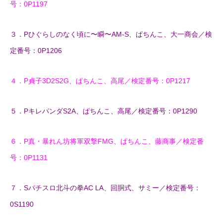
号：0P1197
３．Pひぐらしのなく頃に〜瞬〜AM-S、ぱちんこ、大一商会／検
定番号：0P1206
４．P貞子3D2S2G、ぱちんこ、高尾／検定番号：0P1217
５．PキレパンダS2A、ぱちんこ、高尾／検定番号：0P1290
６．P真・暴れん坊将軍双撃FMG、ぱちんこ、藤商事／検定番
号：0P1131
７．Sパチスロ北斗の拳AC LA、回胴式、サミー／検定番号：
0S1190