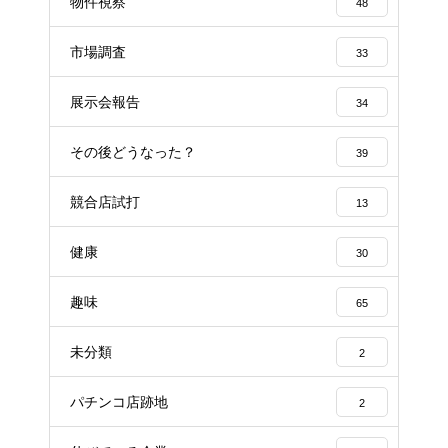
物件視察
48
市場調査
33
展示会報告
34
その後どうなった？
39
競合店試打
13
健康
30
趣味
65
未分類
2
パチンコ店跡地
2