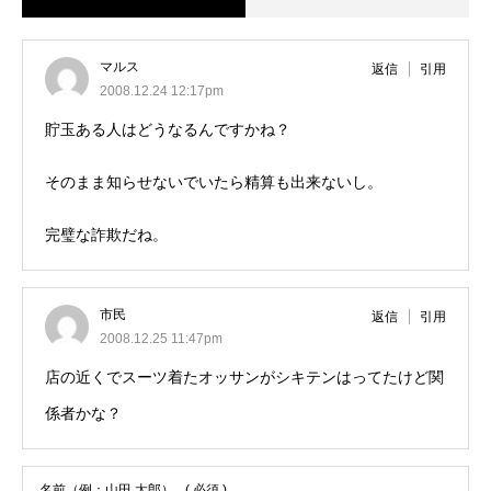
マルス
返信
引用
2008.12.24 12:17pm
貯玉ある人はどうなるんですかね？
そのまま知らせないでいたら精算も出来ないし。
完璧な詐欺だね。
市民
返信
引用
2008.12.25 11:47pm
店の近くでスーツ着たオッサンがシキテンはってたけど関
係者かな？
名前（例：山田 太郎）
( 必須 )