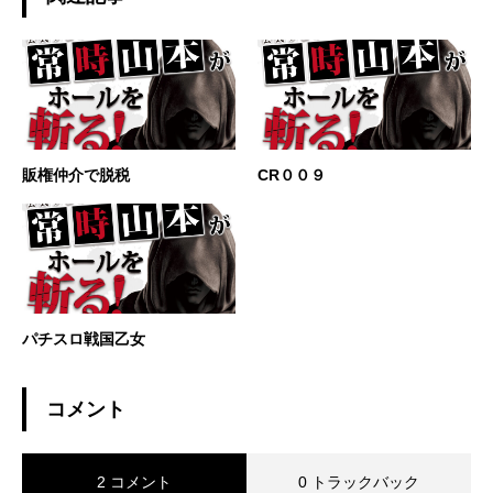
販権仲介で脱税
CR００９
パチスロ戦国乙女
コメント
2 コメント
0 トラックバック