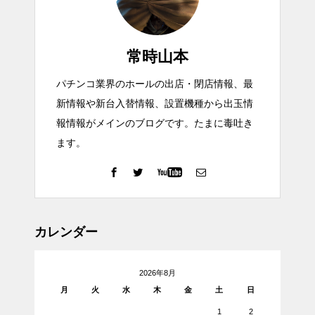
常時山本
パチンコ業界のホールの出店・閉店情報、最
新情報や新台入替情報、設置機種から出玉情
報情報がメインのブログです。たまに毒吐き
ます。
カレンダー
2026年8月
月
火
水
木
金
土
日
1
2