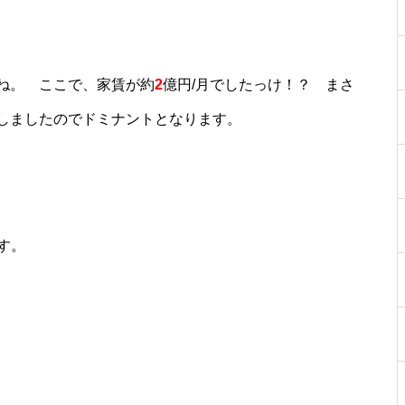
ね。 ここで、家賃が約
2
億円/月でしたっけ！？ まさ
しましたのでドミナントとなります。
物件視察
す。
物件視察