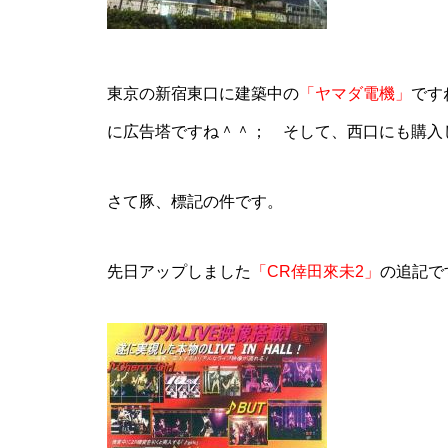
東京の新宿東口に建築中の
「ヤマダ電機」
です
に広告塔ですね＾＾； そして、西口にも購入
物件視察
さて豚、標記の件です。
先日アップしました
「CR倖田來未2」
の追記で
新規出店