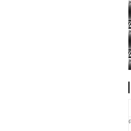
ゴールデンセンター様
物件視察
(
物件視察②