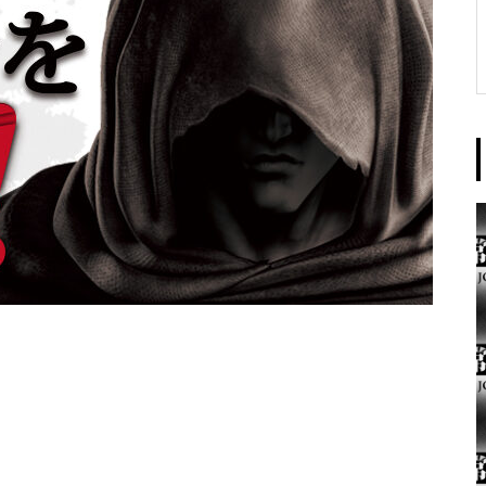
東京イースト様
パンドラ横須賀店様
大王天王台店様