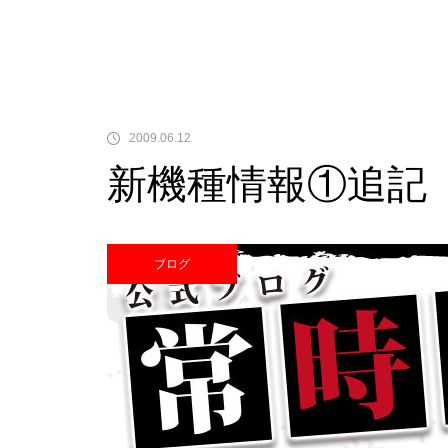
中古価格
2009.06.12
新機種情報①追記
Pサラリーマン金太郎
ブログ
検定通過状況