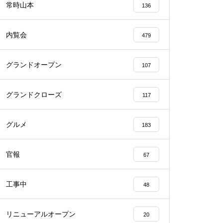
常時山本
136
内覧会
479
グランドオープン
107
物件視察
グランドクローズ
117
グルメ
183
物件視察
官報
67
工事中
48
リニューアルオープン
20