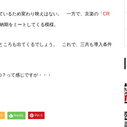
工事中
ているため変わり映えはない。 一方で、京楽の
「CR
納期をミートしてくる模様。
ところも出てくるでしょう。 これで、三共も導入条件
グランドクローズ
の？って感じですが・・・
グランドクローズ
SS
feedly
Pin it