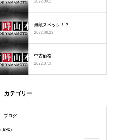
2022.09.2
無敵スペック！？
2022.08.23
大王天王台店様
中古価格
2022.07.3
物件視察
カテゴリー
ブログ
3,690)
物件視察①