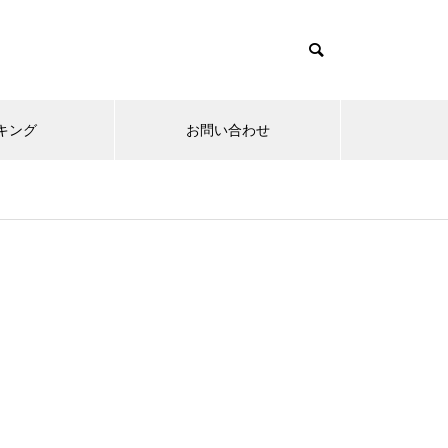
キング
お問い合わせ
リニューアルオープン
内覧会
メ
趣味
無敵スペック！？