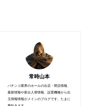
超獣スペック！？
S新鬼武者
常時山本
パチンコ業界のホールの出店・閉店情報、
最新情報や新台入替情報、設置機種から出
検定通過状況
玉情報情報がメインのブログです。たまに
毒吐きます。