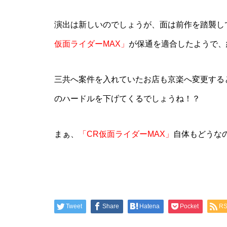
工事中
演出は新しいのでしょうが、面は前作を踏襲し
仮面ライダーMAX」
が保通を適合したようで、
三共へ案件を入れていたお店も京楽へ変更する
グランドクローズ
のハードルを下げてくるでしょうね！？
まぁ、
「CR仮面ライダーMAX」
自体もどうな
グランドクローズ
Tweet
Share
Hatena
Pocket
R