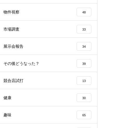
工事中
物件視察
48
市場調査
33
展示会報告
34
工事中
その後どうなった？
39
競合店試打
13
工事中
健康
30
趣味
65