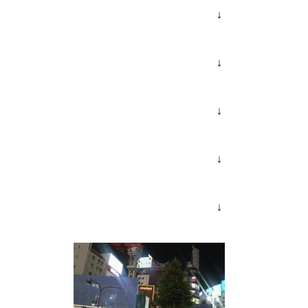
↓
↓
パンドラ横須賀店様
↓
↓
物件視察
↓
物件視察③