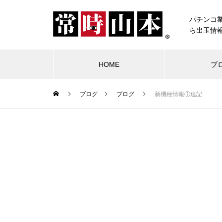
パチンコ
ら出玉情
HOME
ブ
ブログ
ブログ
新機種情報①追記
ブログ
常時山本
物件視察
競合店試打
中古価格