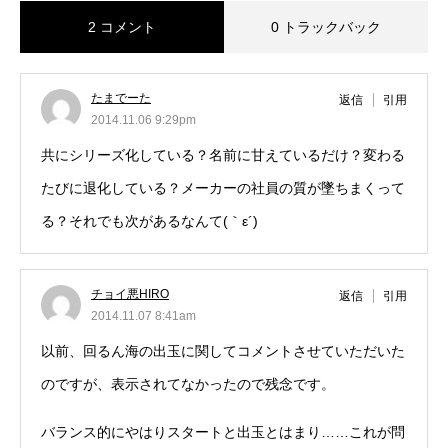
2 コメント
0 トラックバック
たまでーた
返信
引用
2014.11.06 9:29pm
共にシリーズ化している？名前に甘えているだけ？変わる
たびに退化している？メーカーの社員の質が墜ちまくって
る？それでも次があるなんて(｀ε´)
チョイ悪HIRO
返信
引用
2014.11.07 8:41am
以前、回るん海の出玉に関してコメントさせていただいた
のですが、表示されてなかったので残念です。
バランス的にやはりスタートと出玉とはまり……これが問