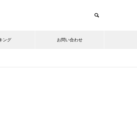
キング
お問い合わせ
リニューアルオープン
内覧会
メ
趣味
無敵スペック！？