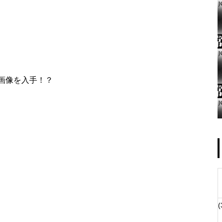
ゴールデンセンター様
画像を入手！？
物件視察
(
物件視察②