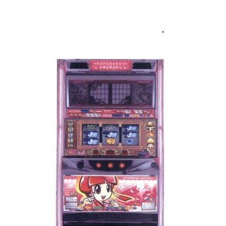
・
物件視察
新規出店