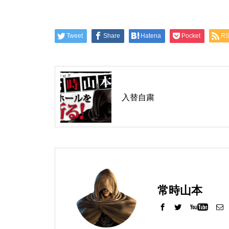
工事中
Tweet
Share
Hatena
Pocket
R
入替自粛
グランドクローズ
グランドクローズ
常時山本