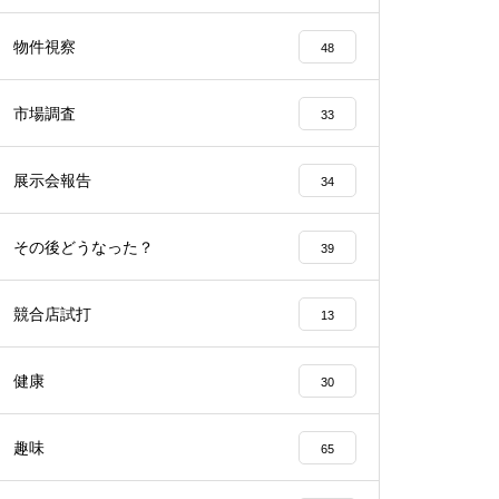
工事中
物件視察
48
市場調査
33
展示会報告
34
工事中
その後どうなった？
39
競合店試打
13
工事中
健康
30
趣味
65