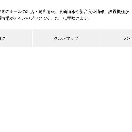
業界のホールの出店・閉店情報、最新情報や新台入替情報、設置機種か
報情報がメインのブログです。たまに毒吐きます。
ログ
グルメマップ
ラン
工事中
グランドクローズ
グランドオープン
展示会報告
市場調査
展示会報告
グル
スマスロ納期決定