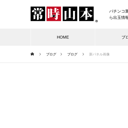
パチンコ
ら出玉情
HOME
ブ
ブログ
ブログ
新パネル画像
ブログ
常時山本
物件視察
競合店試打
中古価格