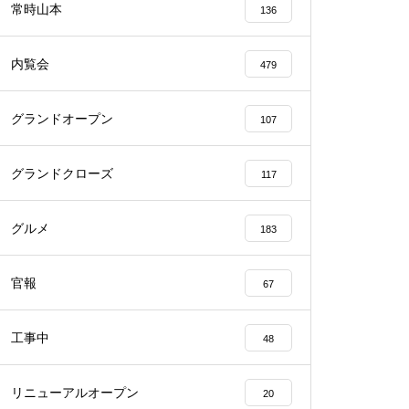
常時山本
136
内覧会
479
グランドオープン
107
物件視察
グランドクローズ
117
グルメ
183
物件視察
官報
67
工事中
48
リニューアルオープン
20