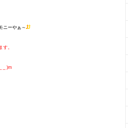
工事中
モニーやぁ～
ます。
工事中
_ )m
工事中