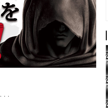
東京イースト様
パンドラ横須賀店様
・・・
大王天王台店様