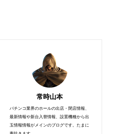
超獣スペック！？
S新鬼武者
常時山本
パチンコ業界のホールの出店・閉店情報、
最新情報や新台入替情報、設置機種から出
検定通過状況
玉情報情報がメインのブログです。たまに
毒吐きます。