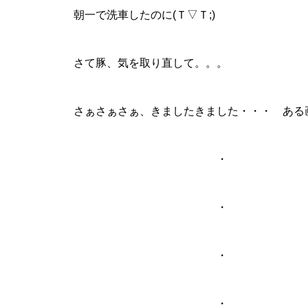
朝一で洗車したのに(Ｔ▽Ｔ;)
さて豚、気を取り直して。。。
パンドラ横須賀店様
さぁさぁさぁ、きましたきました・・・ ある
・
物件視察
・
・
物件視察③
・