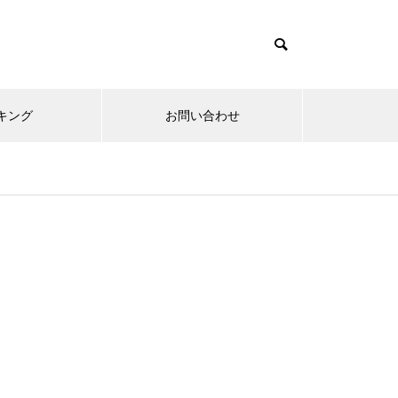
キング
お問い合わせ
リニューアルオープン
内覧会
メ
趣味
無敵スペック！？