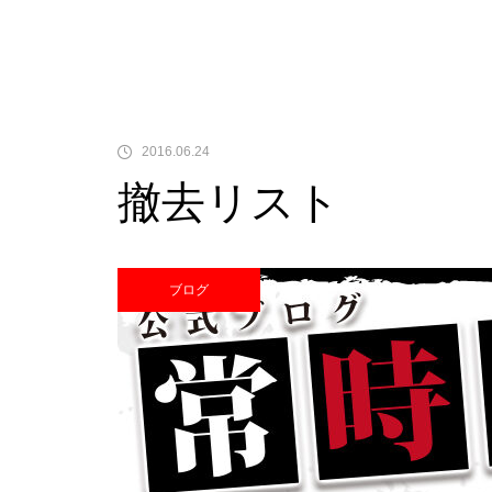
中古価格
2016.06.24
撤去リスト
Pサラリーマン金太郎
ブログ
検定通過状況