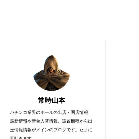
超獣スペック！？
S新鬼武者
常時山本
パチンコ業界のホールの出店・閉店情報、
最新情報や新台入替情報、設置機種から出
検定通過状況
玉情報情報がメインのブログです。たまに
毒吐きます。