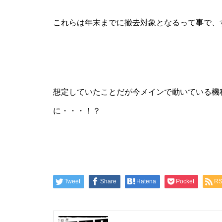
工事中
これらは年末までに撤去対象となるって事で、
工事中
想定していたことだが今メインで動いている機
に・・・！？
工事中
Tweet
Share
Hatena
Pocket
R