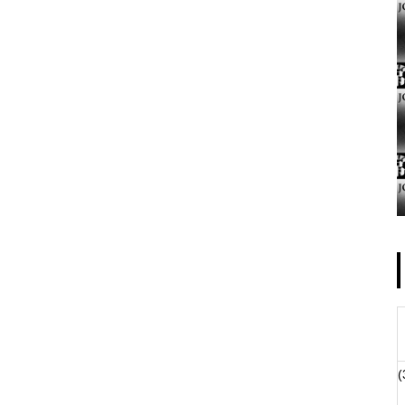
ゴールデンセンター様
物件視察
(
物件視察②