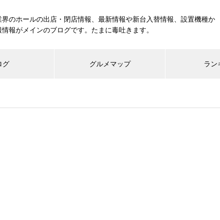
業界のホールの出店・閉店情報、最新情報や新台入替情報、設置機種か
報情報がメインのブログです。たまに毒吐きます。
ログ
グルメマップ
ラン
工事中
グランドクローズ
グランドオープン
展示会報告
市場調査
展示会報告
グル
スマスロ納期決定