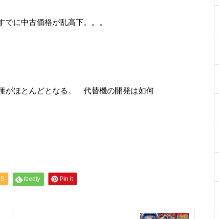
工事中
すでに中古価格が乱高下。。。
工事中
種がほとんどとなる。 代替機の開発は如何
工事中
SS
feedly
Pin it