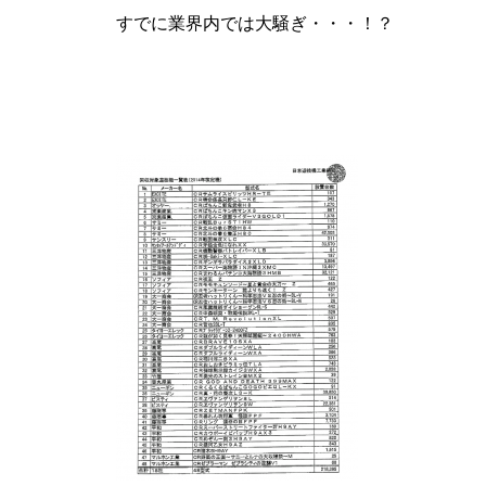
すでに業界内では大騒ぎ・・・！？
パンドラ横須賀店様
物件視察
物件視察③