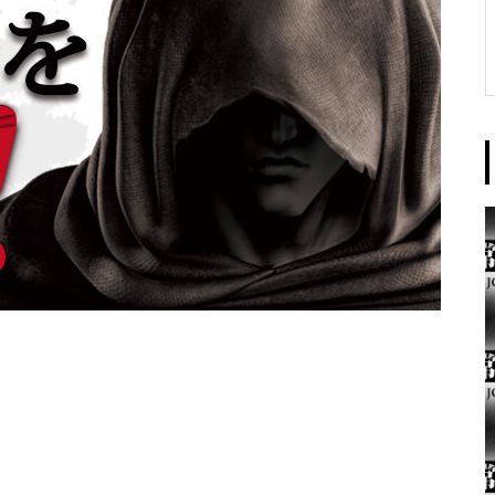
東京イースト様
パンドラ横須賀店様
大王天王台店様