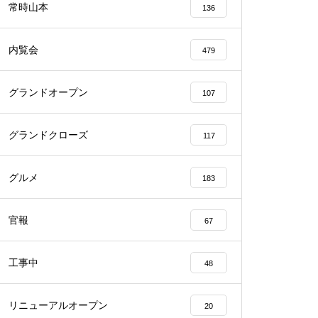
常時山本
136
内覧会
479
グランドオープン
107
物件視察
グランドクローズ
117
グルメ
183
物件視察
官報
67
工事中
48
リニューアルオープン
20