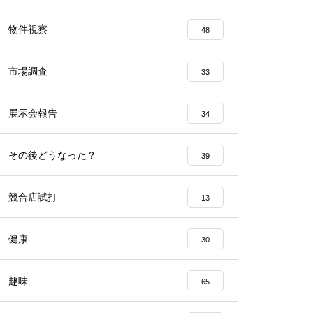
工事中
物件視察
48
市場調査
33
展示会報告
34
工事中
その後どうなった？
39
競合店試打
13
工事中
健康
30
趣味
65