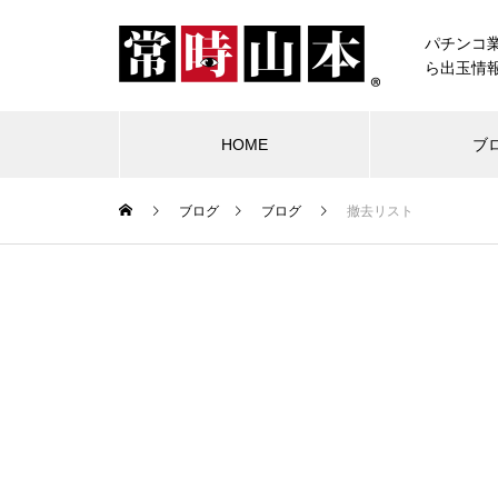
パチンコ
ら出玉情
HOME
ブ
ブログ
ブログ
撤去リスト
ブログ
常時山本
物件視察
競合店試打
中古価格