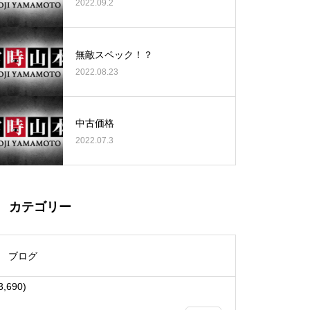
2022.09.2
無敵スペック！？
2022.08.23
大王天王台店様
中古価格
2022.07.3
物件視察
カテゴリー
ブログ
3,690)
物件視察①