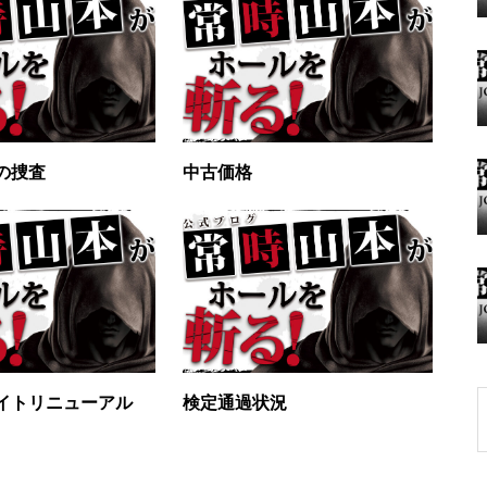
グランドクローズ
の捜査
中古価格
グランドクローズ
イトリニューアル
検定通過状況
グランドオープン