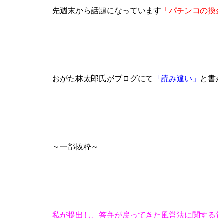
先週末から話題になっています
「パチンコの換
パンドラ横須賀店様
おがた林太郎氏がブログにて
「読み違い」
と書
物件視察
～一部抜粋～
物件視察③
私が提出し、答弁が戻ってきた
風営法に関する