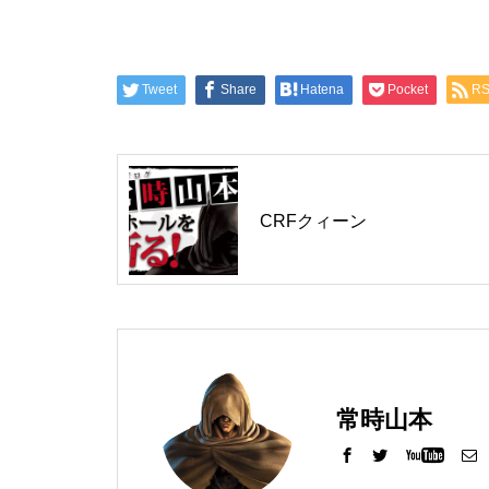
工事中
Tweet
Share
Hatena
Pocket
R
工事中
CRFクィーン
工事中
常時山本