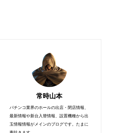
超獣スペック！？
S新鬼武者
常時山本
パチンコ業界のホールの出店・閉店情報、
最新情報や新台入替情報、設置機種から出
検定通過状況
玉情報情報がメインのブログです。たまに
毒吐きます。