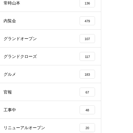
常時山本
136
内覧会
479
グランドオープン
107
物件視察
グランドクローズ
117
グルメ
183
物件視察
官報
67
工事中
48
リニューアルオープン
20