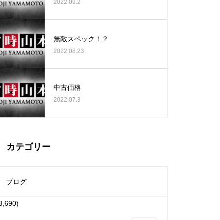
2022.09.2
無敵スペック！？
2022.08.23
大王天王台店様
中古価格
2022.07.3
物件視察
カテゴリー
ブログ
3,690)
物件視察①