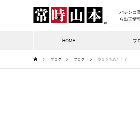
パチンコ
ら出玉情
HOME
ブ
ブログ
ブログ
換金を認めた！？
ブログ
常時山本
物件視察
競合店試打
中古価格