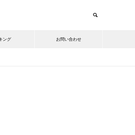
キング
お問い合わせ
リニューアルオープン
内覧会
メ
趣味
無敵スペック！？