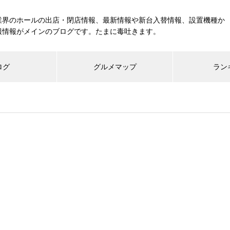
業界のホールの出店・閉店情報、最新情報や新台入替情報、設置機種か
報情報がメインのブログです。たまに毒吐きます。
ログ
グルメマップ
ラン
工事中
グランドクローズ
グランドオープン
展示会報告
市場調査
展示会報告
グル
スマスロ納期決定