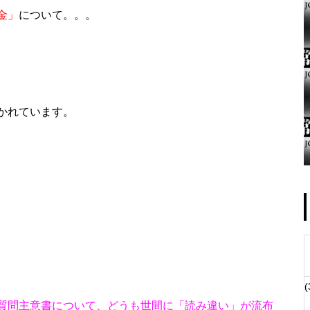
金」
について。。。
ゴールデンセンター様
かれています。
物件視察
(
物件視察②
質問主意書
について、どうも世間に「読み違い」が流布