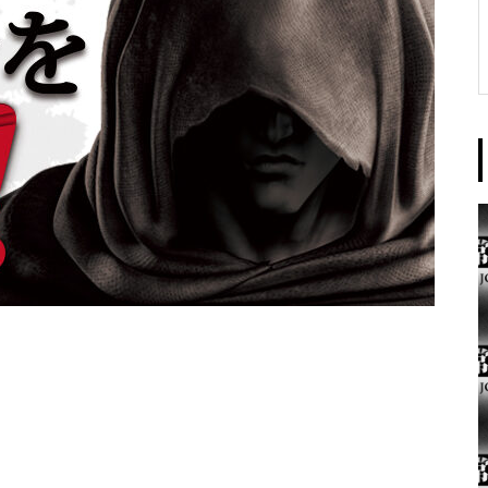
東京イースト様
パンドラ横須賀店様
大王天王台店様