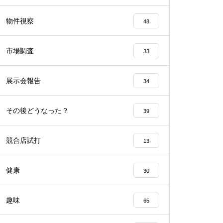
工事中
物件視察
48
市場調査
33
展示会報告
34
工事中
その後どうなった？
39
競合店試打
13
工事中
健康
30
趣味
65