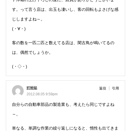
す。って言う店は、出玉も凄いし、客の回転もよさげな感
じしますよね～。
(・∀・)
客の数を一匹二匹と数えてる店は、閑古鳥が鳴いてるの
は、偶然でしょうか。
(・◇・)
鰐蜥蜴
返信
引用
2012.08.05 9:59pm
自分らの自動車部品の製造業も、考えたら同じですよね
～。
単なる、単調な作業の繰り返しになると、惰性も出てきま