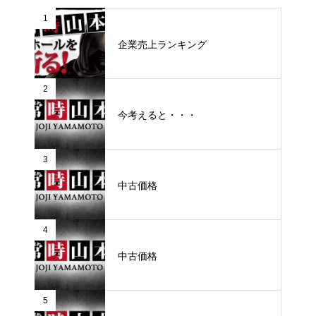
1
企業売上ランキング
2
今考えると・・・
3
中古価格
4
中古価格
5