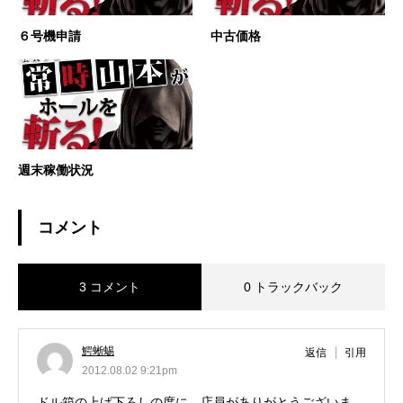
６号機申請
中古価格
週末稼働状況
コメント
3 コメント
0 トラックバック
鰐蜥蜴
返信
引用
2012.08.02 9:21pm
ドル箱の上げ下ろしの度に、店員がありがとうございま