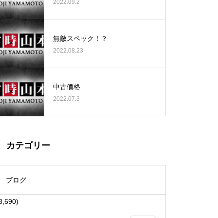
2022.09.2
無敵スペック！？
2022.08.23
大王天王台店様
中古価格
2022.07.3
物件視察
カテゴリー
ブログ
3,690)
物件視察①