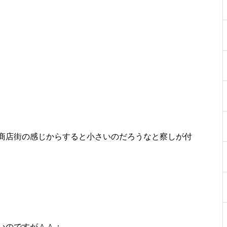
物件視察
商店街の感じからすると小さいのだろうなと察しが付
物件視察
いのですが＾＾；