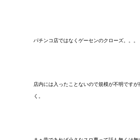
パチンコ店ではなくゲーセンのクローズ。。。
物件視察
店内には入ったことないので規模が不明ですが
新規出店
く。
まぁ昔であれば小さなスロ専って話も無くは無