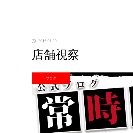
中古価格
2016.01.30
店舗視察
Pサラリーマン金太郎
ブログ
検定通過状況