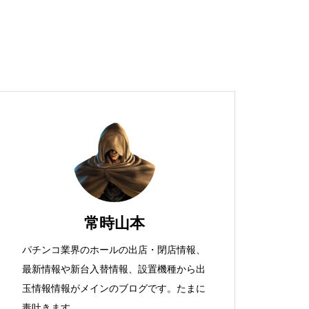
超獣スペック！？
S新鬼武者
常時山本
パチンコ業界のホールの出店・閉店情報、
最新情報や新台入替情報、設置機種から出
検定通過状況
玉情報情報がメインのブログです。たまに
毒吐きます。