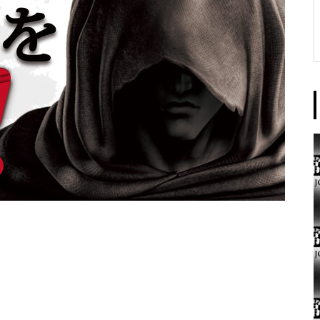
東京イースト様
パンドラ横須賀店様
大王天王台店様