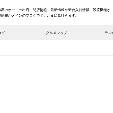
業界のホールの出店・閉店情報、最新情報や新台入替情報、設置機種か
報情報がメインのブログです。たまに毒吐きます。
ログ
グルメマップ
ラン
工事中
グランドクローズ
グランドオープン
展示会報告
市場調査
展示会報告
グル
スマスロ納期決定