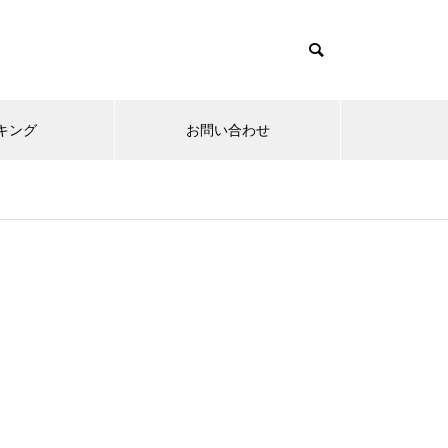
キング
お問い合わせ
リニューアルオープン
内覧会
メ
趣味
無敵スペック！？