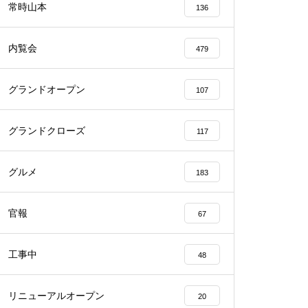
常時山本
136
内覧会
479
グランドオープン
107
物件視察
グランドクローズ
117
グルメ
183
物件視察
官報
67
工事中
48
リニューアルオープン
20