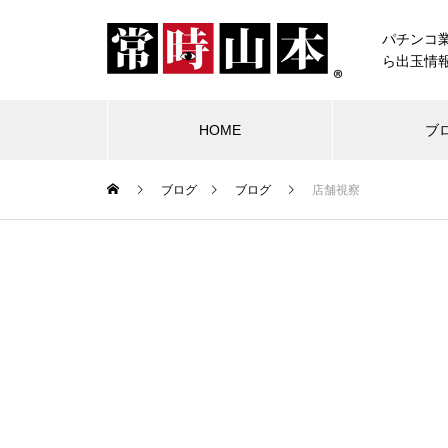
パチンコ
ら出玉情
HOME
ブ
ブログ
ブログ
店舗視察
ブログ
常時山本
物件視察
競合店試打
中古価格