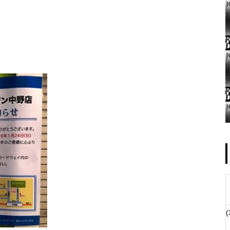
ゴールデンセンター様
物件視察
(
物件視察②