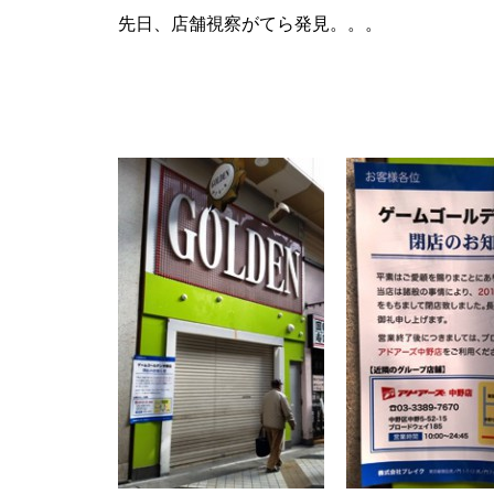
先日、店舗視察がてら発見。。。
パンドラ横須賀店様
物件視察
物件視察③