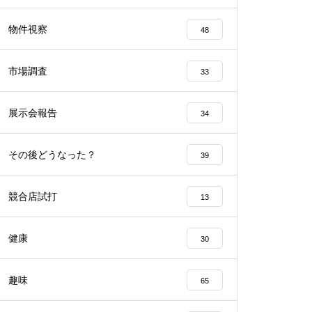
工事中
物件視察
48
市場調査
33
展示会報告
34
工事中
その後どうなった？
39
競合店試打
13
工事中
健康
30
趣味
65