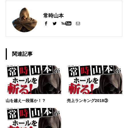
常時山本
関連記事
山を越え一段落か！？
売上ランキング2018③