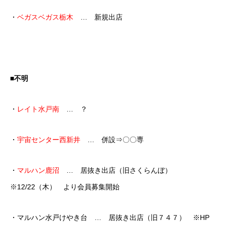
・
ベガスベガス栃木
… 新規出店
■不明
・
レイト水戸南
… ？
・
宇宙センター西新井
… 併設⇒〇〇専
・
マルハン鹿沼
… 居抜き出店（旧さくらんぼ）
※12/22（木） より会員募集開始
・マルハン水戸けやき台 … 居抜き出店（旧７４７） ※HP