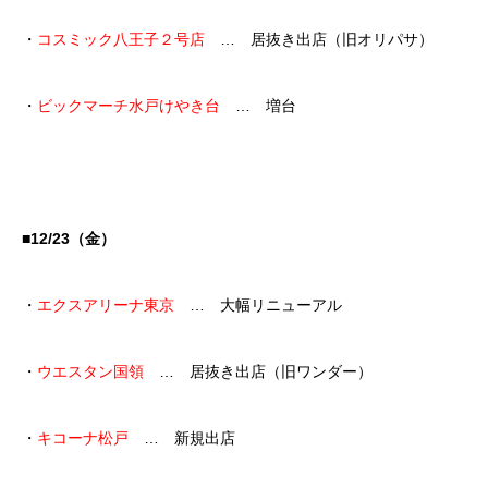
・
コスミック八王子２号店
… 居抜き出店（旧オリパサ）
・
ビックマーチ水戸けやき台
… 増台
■12/23（金）
・
エクスアリーナ東京
… 大幅リニューアル
・
ウエスタン国領
… 居抜き出店（旧ワンダー）
・
キコーナ松戸
… 新規出店