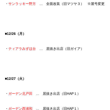
・
サンラッキー野方
… 全面改装（旧マツヤ３） ※屋号変更
■12/26（月）
・
ティアラみずほ台
… 居抜き出店（旧ガイア）
■12/27（火）
・
ガーデン北戸田
… 居抜き出店（旧HAP１）
・
ガーデン西浦和
… 居抜き出店（旧HAP１）