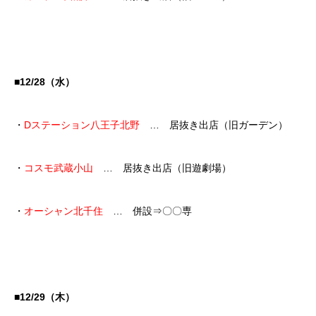
■12/28（水）
・
Dステーション八王子北野
… 居抜き出店（旧ガーデン）
・
コスモ武蔵小山
… 居抜き出店（旧遊劇場）
・
オーシャン北千住
… 併設⇒〇〇専
■12/29（木）