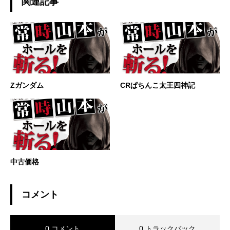
関連記事
Zガンダム
CRぱちんこ太王四神記
中古価格
コメント
0 コメント
0 トラックバック