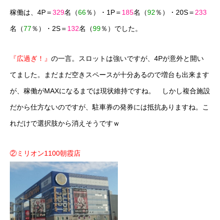
稼働は、4P＝
329
名（
66
％）・1P＝
185
名（
92
％）・20S＝
233
名（
77
％）・2S＝
132
名（
99
％）でした。
『広過ぎ！』
の一言。スロットは強いですが、4Pが意外と開い
てました。まだまだ空きスペースが十分あるので増台も出来ます
が、稼働がMAXになるまでは現状維持ですね。 しかし複合施設
だから仕方ないのですが、駐車券の発券には抵抗ありますね。こ
れだけで選択肢から消えそうですｗ
②ミリオン1100朝霞店