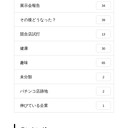
展示会報告
34
その後どうなった？
39
競合店試打
13
健康
30
趣味
65
未分類
2
パチンコ店跡地
2
伸びている企業
1