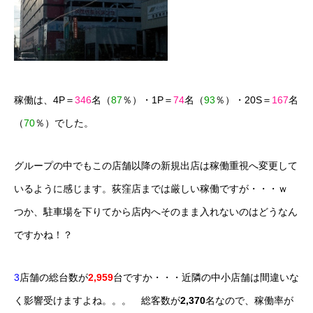
稼働は、4P＝
346
名（
87
％）・1P＝
74
名（
93
％）・20S＝
167
名
（
70
％）でした。
グループの中でもこの店舗以降の新規出店は稼働重視へ変更して
いるように感じます。荻窪店までは厳しい稼働ですが・・・ｗ
つか、駐車場を下りてから店内へそのまま入れないのはどうなん
ですかね！？
3
店舗の総台数が
2,959
台ですか・・・近隣の中小店舗は間違いな
く影響受けますよね。。。 総客数が
2,370
名なので、稼働率が