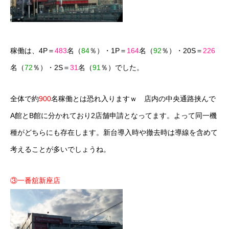
稼働は、4P＝
483
名（
84
％）・1P＝
164
名（
92
％）・20S＝
226
名（
72
％）・2S＝
31
名（
91
％）でした。
全体で約
900
名稼働とは恐れ入りますｗ 店内の中央通路挟んで
A館とB館に分かれており2店舗申請となってます。よって同一機
種がどちらにも存在します。新台導入時や撤去時は導線を含めて
考えることが多いでしょうね。
③一番舘新座店