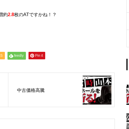
工事中
増約
2.8
枚のATですかね！？
グランドクローズ
SS
feedly
Pin it
中古価格高騰
グランドクローズ