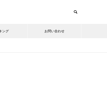
キング
お問い合わせ
リニューアルオープン
内覧会
メ
趣味
無敵スペック！？