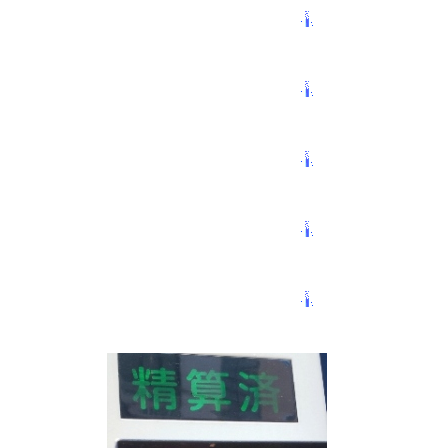
パンドラ横須賀店様
物件視察
物件視察③