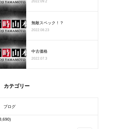
2022.09.2
無敵スペック！？
2022.08.23
大王天王台店様
中古価格
2022.07.3
物件視察
カテゴリー
ブログ
3,690)
物件視察①