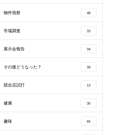
工事中
物件視察
48
市場調査
33
展示会報告
34
工事中
その後どうなった？
39
競合店試打
13
工事中
健康
30
趣味
65