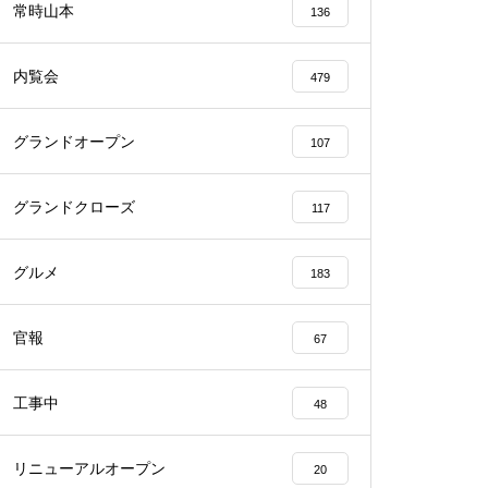
常時山本
136
内覧会
479
グランドオープン
107
物件視察
グランドクローズ
117
グルメ
183
物件視察
官報
67
工事中
48
リニューアルオープン
20