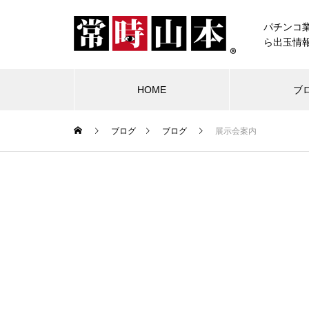
パチンコ
ら出玉情
HOME
ブ
ブログ
ブログ
展示会案内
ブログ
常時山本
物件視察
競合店試打
中古価格