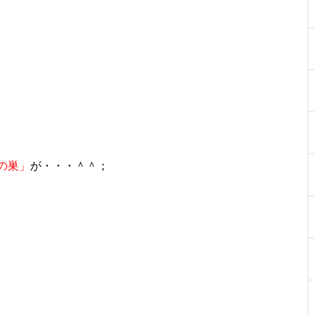
物件視察
の巣」
が・・・＾＾；
物件視察