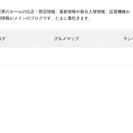
業界のホールの出店・閉店情報、最新情報や新台入替情報、設置機種か
報情報がメインのブログです。たまに毒吐きます。
ログ
グルメマップ
ラン
工事中
グランドクローズ
グランドオープン
展示会報告
市場調査
展示会報告
グル
スマスロ納期決定