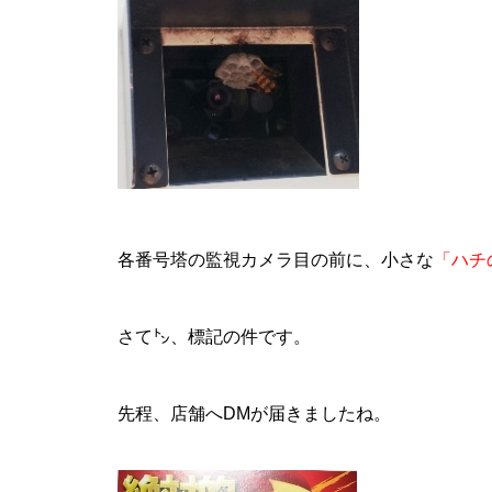
物件視察
各番号塔の監視カメラ目の前に、小さな
「ハチ
新規出店
さて㌧、標記の件です。
先程、店舗へDMが届きましたね。