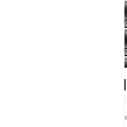
ゴールデンセンター様
物件視察
(
物件視察②