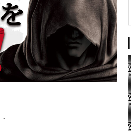
東京イースト様
パンドラ横須賀店様
。。
大王天王台店様