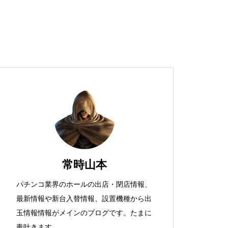
超獣スペック！？
S新鬼武者
常時山本
パチンコ業界のホールの出店・閉店情報、
最新情報や新台入替情報、設置機種から出
検定通過状況
玉情報情報がメインのブログです。たまに
毒吐きます。