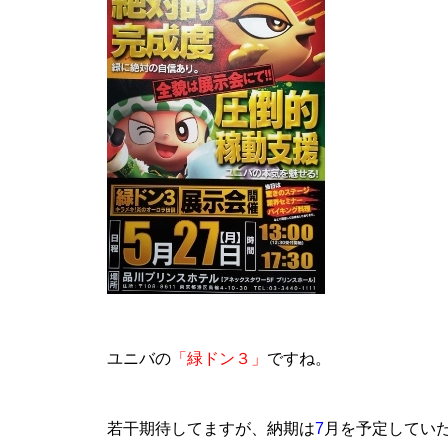
工事中
工事中
工事中
ユニバの
「緑ドン３」
ですね。
若干期待してますが、納期は
7
月を予定してい