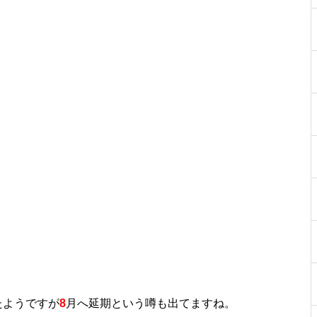
工事中
工事中
工事中
たようですが
8
月へ延期という噂も出てますね。