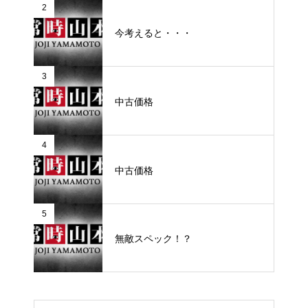
2
今考えると・・・
3
中古価格
4
中古価格
5
無敵スペック！？