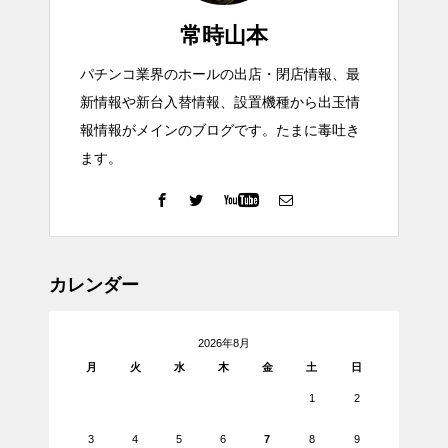
常時山本
パチンコ業界のホールの出店・閉店情報、最
新情報や新台入替情報、設置機種から出玉情
報情報がメインのブログです。たまに毒吐き
ます。
カレンダー
2026年8月
月
火
水
木
金
土
日
1
2
3
4
5
6
7
8
9