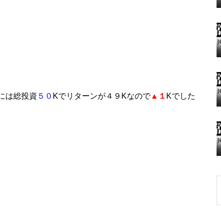
グランドクローズ
には総投資
５０
Kでリターンが４９Kなので
▲１
Kでした
グランドクローズ
グランドオープン