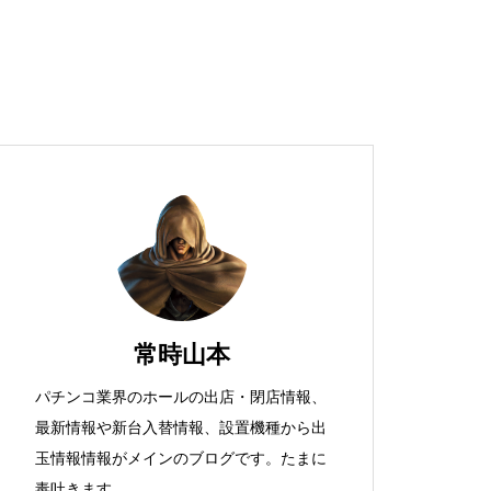
超獣スペック！？
S新鬼武者
常時山本
パチンコ業界のホールの出店・閉店情報、
最新情報や新台入替情報、設置機種から出
検定通過状況
玉情報情報がメインのブログです。たまに
毒吐きます。