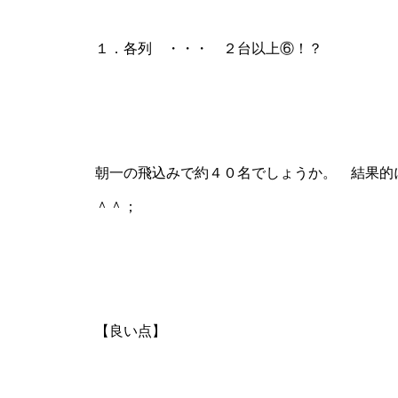
１．各列 ・・・ ２台以上⑥！？
グランドクローズ
朝一の飛込みで約４０名でしょうか。 結果的
グランドクローズ
＾＾；
【良い点】
グランドオープン