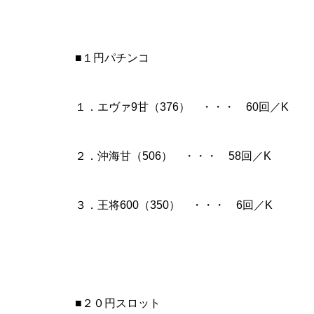
工事中
■１円パチンコ
１．エヴァ9甘（376） ・・・ 60回／K
グランドクローズ
２．沖海甘（506） ・・・ 58回／K
３．王将600（350） ・・・ 6回／K
グランドクローズ
■２０円スロット