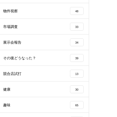
工事中
物件視察
48
市場調査
33
展示会報告
34
工事中
その後どうなった？
39
競合店試打
13
工事中
健康
30
趣味
65