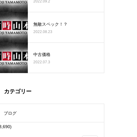
2022.09.2
無敵スペック！？
2022.08.23
大王天王台店様
中古価格
2022.07.3
物件視察
カテゴリー
ブログ
3,690)
物件視察①