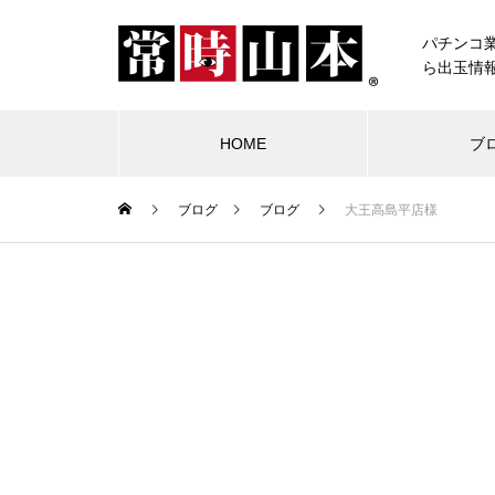
パチンコ
ら出玉情
HOME
ブ
ブログ
ブログ
大王高島平店様
ブログ
常時山本
物件視察
競合店試打
中古価格