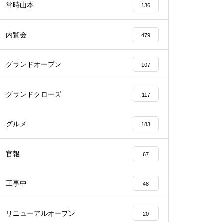
常時山本
136
内覧会
479
グランドオープン
107
物件視察
グランドクローズ
117
グルメ
183
物件視察
官報
67
工事中
48
リニューアルオープン
20