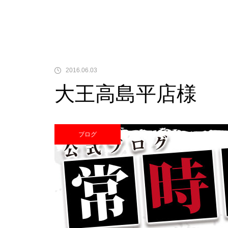
中古価格
2016.06.03
大王高島平店様
Pサラリーマン金太郎
ブログ
検定通過状況