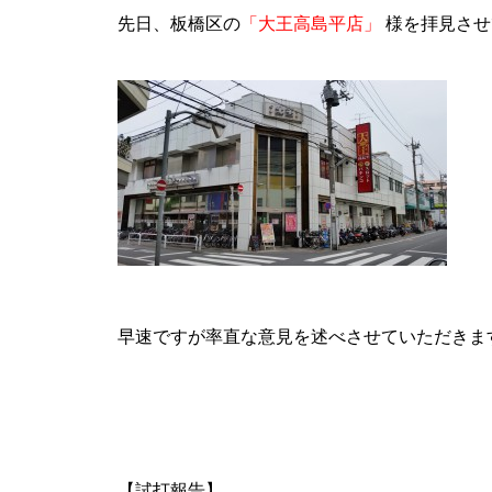
先日、板橋区の
「大王高島平店」
様を拝見させ
パンドラ横須賀店様
物件視察
早速ですが率直な意見を述べさせていただきま
物件視察③
【試打報告】