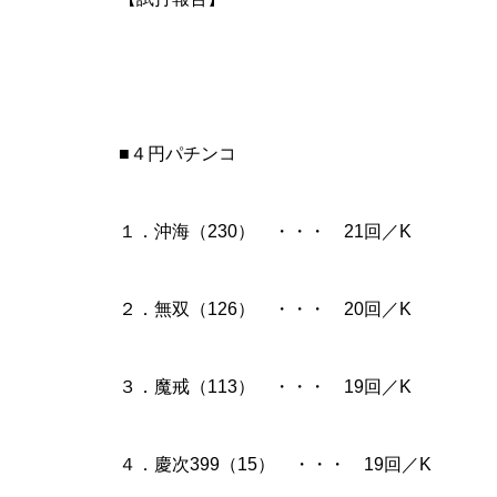
■４円パチンコ
物件視察
１．沖海（230） ・・・ 21回／K
２．無双（126） ・・・ 20回／K
新規出店
３．魔戒（113） ・・・ 19回／K
４．慶次399（15） ・・・ 19回／K