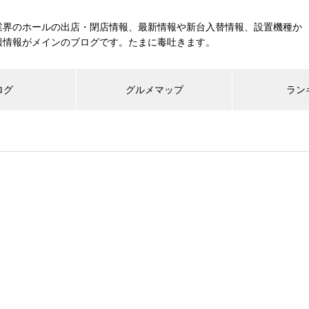
業界のホールの出店・閉店情報、最新情報や新台入替情報、設置機種か
報情報がメインのブログです。たまに毒吐きます。
ログ
グルメマップ
ラン
工事中
グランドクローズ
グランドオープン
展示会報告
市場調査
展示会報告
グル
スマスロ納期決定