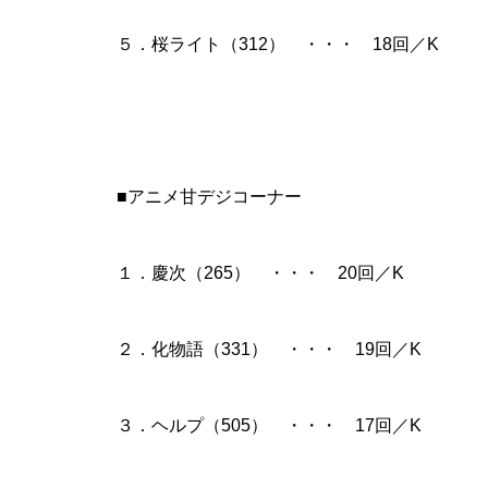
工事中
５．桜ライト（312） ・・・ 18回／K
工事中
■アニメ甘デジコーナー
１．慶次（265） ・・・ 20回／K
２．化物語（331） ・・・ 19回／K
工事中
３．ヘルプ（505） ・・・ 17回／K