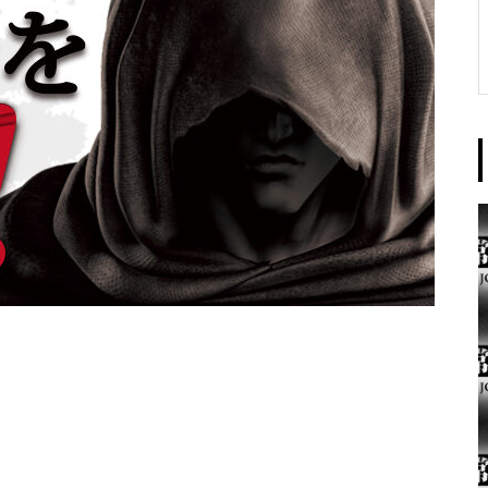
東京イースト様
パンドラ横須賀店様
大王天王台店様