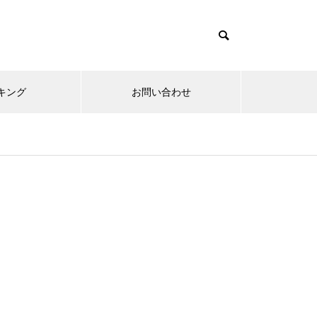
キング
お問い合わせ
リニューアルオープン
内覧会
メ
趣味
無敵スペック！？