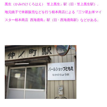
黒生（かみのけくろはえ） 笠上黒生』駅（旧・笠上黒生駅）、
地元銚子で米穀販売などを行う根本商店による『三ツ星お米マイ
スター根本商店 西海鹿島』駅（旧・西海鹿島駅）などがある。