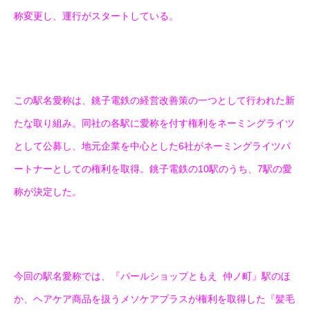
称変更し、運行がスタートしている。
この駅名愛称は、銚子電鉄の経営改善策の一つとして行われた新
たな取り組み。同社の各駅に愛称を付す権利をネーミングライツ
として公募し、地元企業を中心とした6社がネーミングライツパ
ートナーとしての権利を取得。銚子電鉄の10駅のうち、7駅の愛
称が決定した。
今回の駅名愛称では、『パールショップともえ 仲ノ町』駅のほ
か、ヘアケア商品を扱うメソケアプラスが権利を取得した『髪毛