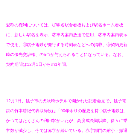
愛称の権利については、①駅名駅舎看板および駅名ホーム看板
に、新しい駅名を表示、②車内案内放送で使用、③車内案内表示
で使用、④銚子電鉄が発行する時刻表などへの掲載、⑤契約更新
時の優先交渉権、の5つが与えられることになっている。なお、
契約期間は12月1日からの1年間。
12月1日、銚子市の犬吠埼ホテルで開かれた記者会見で、銚子電
鉄の竹本勝紀代表取締役は「90年余りの歴史を持つ銚子電鉄は、
かつてはたくさんの利用客がいたが、高度成長期以降、徐々に乗
客数が減少し、今では赤字が続いている。赤字部門の縮小・撤退