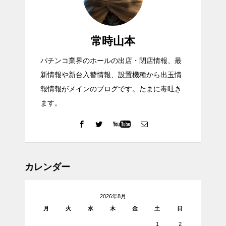
常時山本
パチンコ業界のホールの出店・閉店情報、最
新情報や新台入替情報、設置機種から出玉情
報情報がメインのブログです。たまに毒吐き
ます。
カレンダー
2026年8月
月
火
水
木
金
土
日
1
2