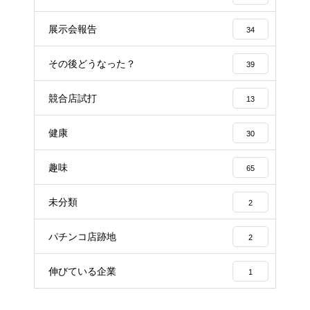
展示会報告
34
その後どうなった？
39
競合店試打
13
健康
30
趣味
65
未分類
2
パチンコ店跡地
2
伸びている企業
1