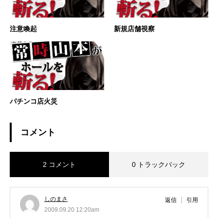
注意喚起
新規店舗視察
パチンコ店火災
コメント
2 コメント
0 トラックバック
しのまさ
返信
引用
2009.09.20 12:20am