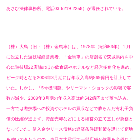
あさひ法律事務所、電話03-5219-2258）が選任されている。
（株）大鳥（旧・（株）金馬車）は、1978年（昭和53年）１月
に設立した遊技場経営業者。「金馬車」の店舗名で茨城県内を中
心に遊技場22店舗のほか飲食店やホテルなど経営多角化を進め、
ピーク時となる2006年3月期には年収入高約869億円を計上して
いた。しかし、「5号機問題」やリーマン・ショックの影響で客
数が減少、2009年3月期の年収入高は約542億円まで落ち込み、
一方では遊技場への投資やホテルの買収などで膨らんだ有利子負
債の圧縮が進まず、資産売却などによる経営の立て直しが急務と
なっていた。借入金やリース債務の返済条件緩和策を講じて窮地
を凌いできたものの、東日本大震災で一部店舗が休業を余儀なく