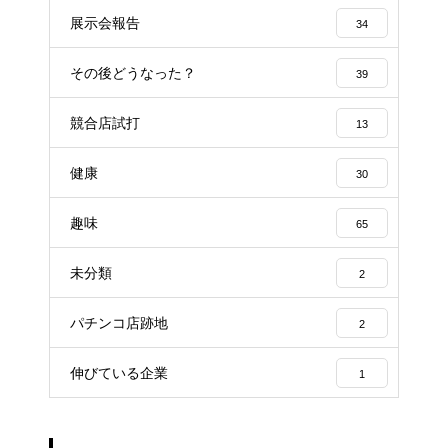
展示会報告
34
その後どうなった？
39
競合店試打
13
健康
30
趣味
65
未分類
2
パチンコ店跡地
2
伸びている企業
1