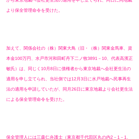
から東京地裁へ会社更生法の適用を申し立てられ、同日に同地裁
より保全管理命令を受けた。
加えて、関係会社の（株）関東大鳥（旧・（株）関東金馬車、資
本金100万円、水戸市河和田町丹下二ノ牧3891－10、代表高濱正
敏氏）は、同じく10月8日に債権者から東京地裁へ会社更生法の
適用を申し立てられ、当社側では12月3日に水戸地裁へ民事再生
法の適用を申請していたが、同月26日に東京地裁より会社更生法
による保全管理命令を受けた。
保全管理人には三森仁弁護士（東京都千代田区丸の内2－1－1、