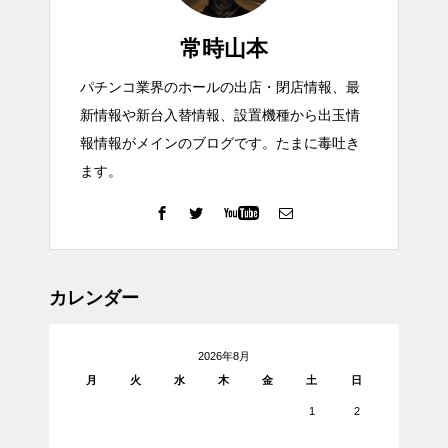
常時山本
パチンコ業界のホールの出店・閉店情報、最
新情報や新台入替情報、設置機種から出玉情
報情報がメインのブログです。たまに毒吐き
ます。
カレンダー
2026年8月
月
火
水
木
金
土
日
1
2