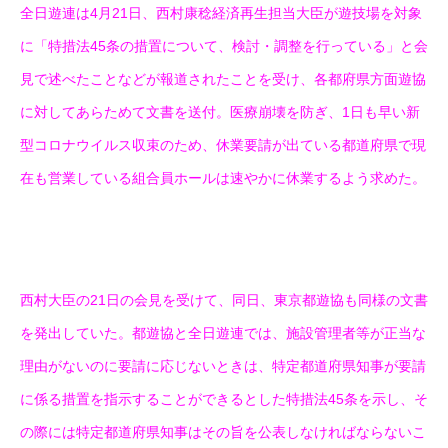
全日遊連は4月21日、西村康稔経済再生担当大臣が遊技場を対象
に「特措法45条の措置について、検討・調整を行っている」と会
見で述べたことなどが報道されたことを受け、各都府県方面遊協
に対してあらためて文書を送付。医療崩壊を防ぎ、1日も早い新
型コロナウイルス収束のため、休業要請が出ている都道府県で現
在も営業している組合員ホールは速やかに休業するよう求めた。
西村大臣の21日の会見を受けて、同日、東京都遊協も同様の文書
を発出していた。都遊協と全日遊連では、施設管理者等が正当な
理由がないのに要請に応じないときは、特定都道府県知事が要請
に係る措置を指示することができるとした特措法45条を示し、そ
の際には特定都道府県知事はその旨を公表しなければならないこ