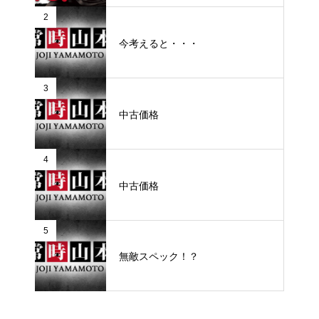
2
今考えると・・・
3
中古価格
4
中古価格
5
無敵スペック！？