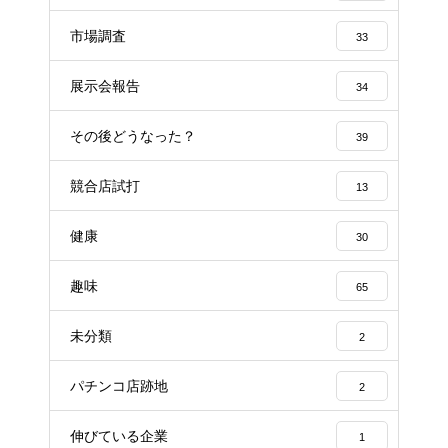
市場調査
33
展示会報告
34
その後どうなった？
39
競合店試打
13
健康
30
趣味
65
未分類
2
パチンコ店跡地
2
伸びている企業
1